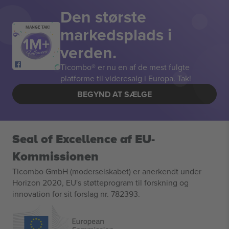
Den største
markedsplads i
MANGE TAK!
verden.
Ticombo® er nu en af de mest fulgte
platforme til videresalg i Europa. Tak!
BEGYND AT SÆLGE
Seal of Excellence af EU-
Kommissionen
Ticombo GmbH (moderselskabet) er anerkendt under
Horizon 2020, EU's støtteprogram til forskning og
innovation for sit forslag nr. 782393.