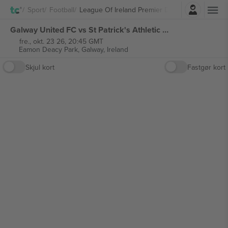
Log ind
Sport
Football
League Of Ireland Premier Division
Galway United FC vs St Patrick's Athletic FC League of Ireland Premier Division billetter
fre., okt. 23 26, 20:45 GMT
Eamon Deacy Park,
Galway, Ireland
Skjul kort
Fastgør kort