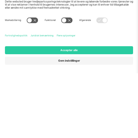
Om os
Virksomhedstjenester
Vores team
Ofte stillede spørgsmål
TixProtect
Sådan virker det
Virksomhed
Hoteller
Vilkår og Betingelser
VM-hub
Partnerprogram
Kontakt os
Kontorer og support
Germany
United Kingdom
Unter den Linden 24, 10117
167 City Road, London, Greater