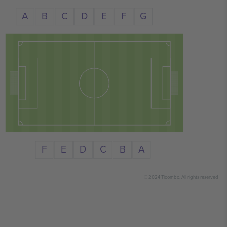
A
C
D
B
E
F
G
A
F
D
E
C
B
© 2024 Ticombo. All rights reserved