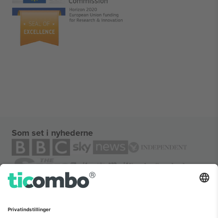
Som set i nyhederne