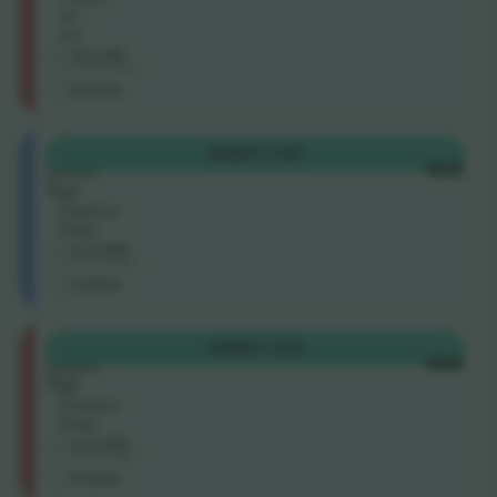
41 -
43
4.9 (14)
Individuel sælger
E-billet
Shortside
KØB
81 US$
Lower
HVER
Tier
Række
ENG
5.0 (30)
Erhvervssælger
E-billet
Longside
KØB
81 US$
Upper
HVER
Tier
Række
ENG
5.0 (30)
Erhvervssælger
E-billet