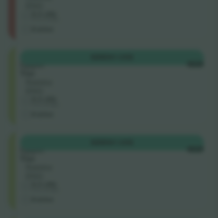
ENG
5.0 (30)
Erhvervssælger
E-billet
Shortside
KØB
90 US$
Upper
HVER
Tier
Række
ENG
5.0 (30)
Erhvervssælger
E-billet
Shortside
KØB
90 US$
Upper
HVER
Tier
Række
ENG
5.0 (30)
Erhvervssælger
E-billet