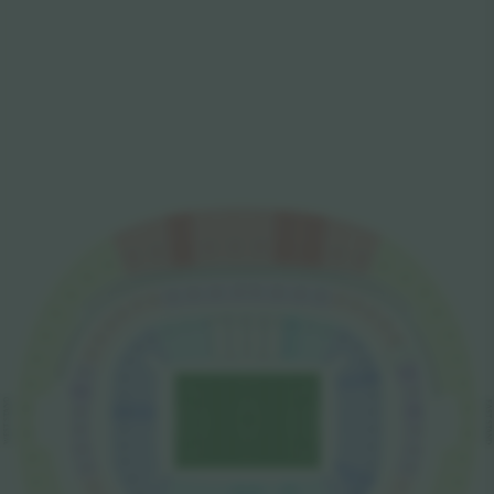
552
501
551
502
550
503
549
504
548
505
547
506
546
507
252
201
251
202
508
250
203
545
249
204
248
205
247
206
509
207
246
544
143
144
142
245
101
102
208
103
104
141
105
140
543
510
106
139
244
209
107
138
243
210
542
511
137
108
242
211
136
109
512
541
241
212
135
110
WEST STAND
EAST STAND
513
540
213
240
111
134
133
112
239
214
539
514
132
113
238
215
515
538
131
114
237
216
130
115
537
516
236
217
129