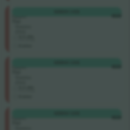
Longside
KØB
90 US$
Upper
HVER
Tier
Række
ENG
5.0 (30)
Erhvervssælger
E-billet
Longside
KØB
90 US$
Upper
HVER
Tier
Række
ENG
5.0 (30)
Erhvervssælger
E-billet
Longside
KØB
90 US$
Upper
HVER
Tier
Række