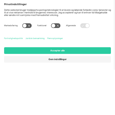
Den største
markedsplads i
MANGE TAK!
verden.
Ticombo® er nu en af de mest fulgte
platforme til videresalg i Europa. Tak!
BEGYND AT SÆLGE