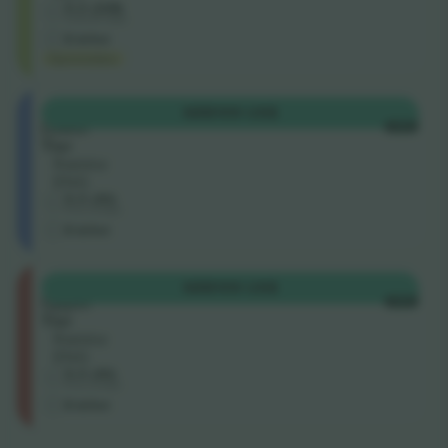
5.0 (328)
Godkendt sælger
E-billet
Hjemmefans
Shortside
KØB
109 US$
Lower
HVER
Tier
Række
ENG
5.0 (30)
Erhvervssælger
E-billet
Longside
KØB
109 US$
Upper
HVER
Tier
Række
ENG
5.0 (30)
Erhvervssælger
E-billet