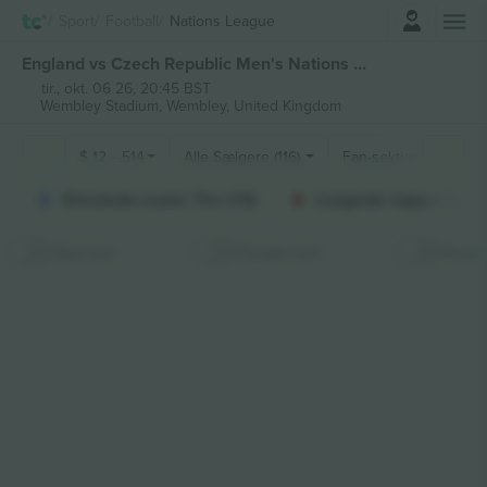
Log ind
Sport
Football
Nations League
England vs Czech Republic Men's Nations League billetter
tir., okt. 06 26, 20:45 BST
Wembley Stadium,
Wembley, United Kingdom
$
12
-
514
Alle Sælgere (116)
Fan-sektioner
Shortside Lower Tier (13)
Longside Upper Tier (
Skjul kort
Fastgør kort
Priser