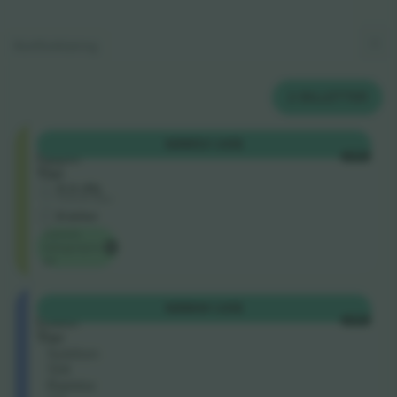
Kortforklaring
2
BILLETTER
Shortside
KØB
53 US$
Upper
HVER
Tier
5.0 (15)
Godkendt sælger
E-billet
Laveste
kategoripris
på
Shortside
KØB
69 US$
Lower
HVER
Tier
Sektion
134
Række