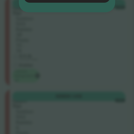
Longside
KØB
74 US$
Upper
HVER
Tier
Sektion
503
Række
38
Plads:
73 -
74
5.0 (1)
Individuel sælger
E-billet
Laveste
kategoripris
på
Longside
KØB
80 US$
Upper
HVER
Tier
Sektion
502
Række
6
Plads: