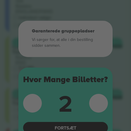
134
Række
ENGLANDFANS
Individuel sælger
E-billet
Garanterede gruppepladser
Vi sørger for, at alle i din bestilling
Shortside
KØB
72 US$
sidder sammen.
Upper
HVER
Tier
Række
ENG
5.0 (30)
Erhvervssælger
E-billet
Hvor Mange Billetter?
2
Shortside
KØB
72 US$
Upper
HVER
Tier
Erhvervssælger
E-billet
FORTSÆT