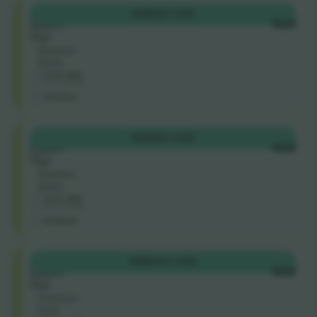
Shortside
KØB
90 US$
Upper
HVER
Tier
Række
ENG
5.0 (30)
Erhvervssælger
E-billet
Shortside
KØB
90 US$
Upper
HVER
Tier
Række
ENG
5.0 (30)
Erhvervssælger
E-billet
Shortside
KØB
103 US$
Upper
HVER
Tier
Sektion
534