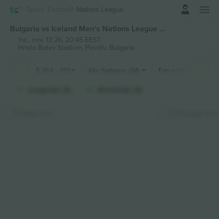
Log ind
Sport
Football
Nations League
Bulgaria vs Iceland Men's Nations League billetter
fre., nov. 13 26, 20:45 EEST
Hristo Botev Stadium,
Plovdiv, Bulgaria
$
364
-
551
Alle Sælgere (24)
Fan-sektioner
Longside (3)
Shortside (3)
Skjul kort
Fastgør kort