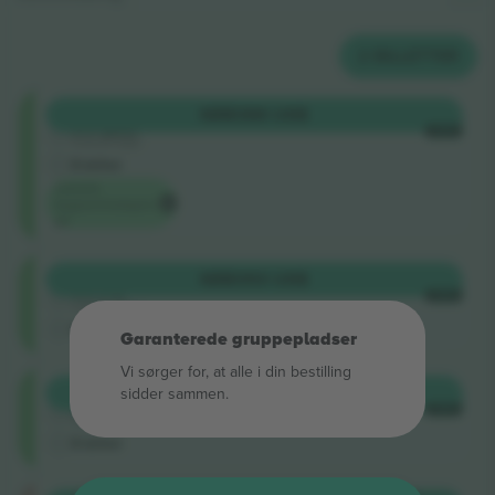
2
BILLETTER
Shortside
KØB
386 US$
5.0 (220)
HVER
Godkendt sælger
E-billet
Laveste
begivenhedspris
på
Shortside
KØB
393 US$
4.9 (14)
HVER
Godkendt sælger
M-billet
Garanterede gruppepladser
Vi sørger for, at alle i din bestilling
Shortside
sidder sammen.
KØB
394 US$
5.0 (140)
HVER
Godkendt sælger
E-billet