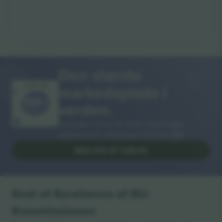
Den største
markedsplads i
MANGE TAK!
verden.
Ticombo® er nu en af de mest fulgte
platforme til videresalg i Europa. Tak!
BEGYND AT SÆLGE
Seal of Excellence af EU-
Kommissionen