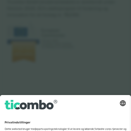
Ticombo GmbH (moderselskabet) er anerkendt under
Horizon 2020, EU's støtteprogram til forskning og
innovation for sit forslag nr. 782393.
Som set i nyhederne