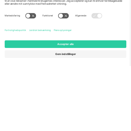
Om os
Virksomhedstjenester
Vores team
Ofte stillede spørgsmål
TixProtect
Sådan virker det
Virksomhed
Hoteller
Vilkår og Betingelser
VM-hub
Partnerprogram
Kontakt os