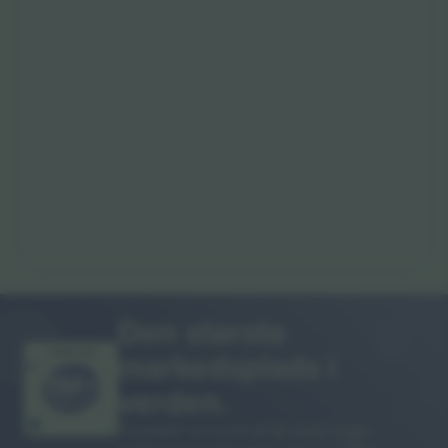
Den største
markedsplads i
MANGE TAK!
verden.
Ticombo® er nu en af de mest fulgte