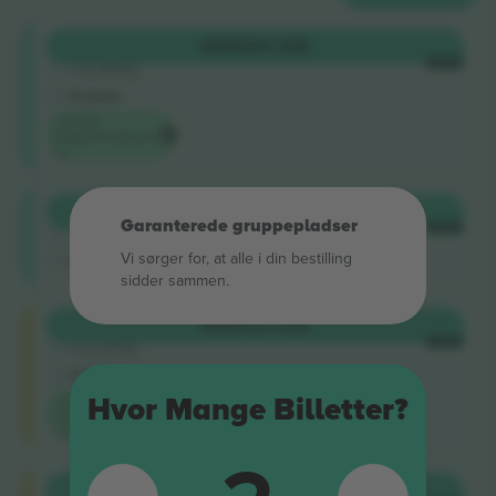
Shortside
KØB
400 US$
5.0 (220)
HVER
Godkendt sælger
E-billet
Laveste
begivenhedspris
på
Shortside
KØB
408 US$
Garanterede gruppepladser
4.9 (14)
HVER
Godkendt sælger
Vi sørger for, at alle i din bestilling
M-billet
sidder sammen.
Longside
KØB
532 US$
5.0 (220)
HVER
Godkendt sælger
E-billet
Laveste
Hvor Mange Billetter?
kategoripris
på
Longside
KØB
543 US$