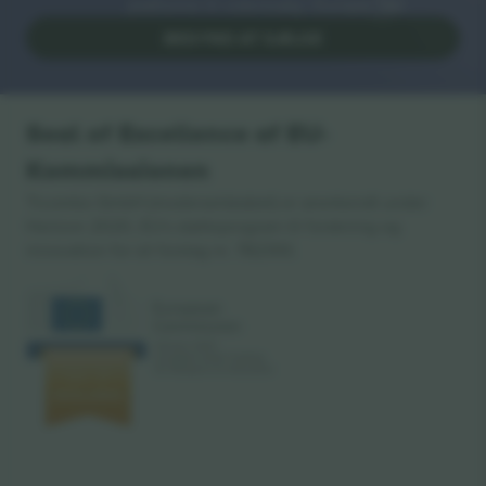
platforme til videresalg i Europa. Tak!
BEGYND AT SÆLGE
Seal of Excellence af EU-
Kommissionen
Ticombo GmbH (moderselskabet) er anerkendt under
Horizon 2020, EU's støtteprogram til forskning og
innovation for sit forslag nr. 782393.