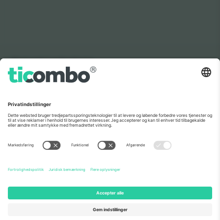
Som set i nyhederne
Om os
Virksomhedstjenester
Vores team
Ofte stillede spørgsmål
TixProtect
Sådan virker det
Virksomhed
Hoteller
Vilkår og Betingelser
VM-hub