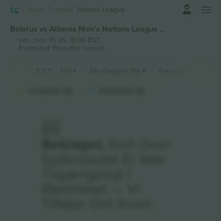
Log ind
Sport
Football
Nations League
Belarus vs Albania Men's Nations League billetter
søn., nov. 15 26, 18:00 BST
Eventsted: Besluttes senere
$
377
-
566
Alle Sælgere (16)
Fan-sektioner
Longside (2)
Shortside (2)
Beklager,
Kort Over
Spillestedet Er Ikke
Tilgængeligt I
Øjeblikket — Vi
Tilføjer Det Snart.