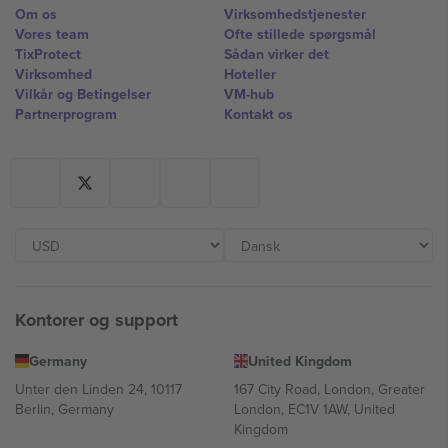
Om os
Virksomhedstjenester
Vores team
Ofte stillede spørgsmål
TixProtect
Sådan virker det
Virksomhed
Hoteller
Vilkår og Betingelser
VM-hub
Partnerprogram
Kontakt os
Kontorer og support
Germany
United Kingdom
Unter den Linden 24, 10117
167 City Road, London, Greater
Berlin, Germany
London, EC1V 1AW, United
Kingdom