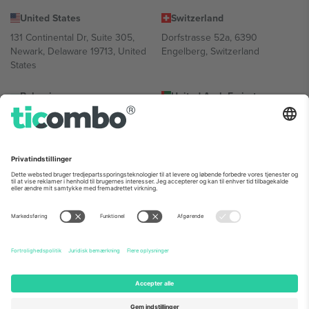
United States
Switzerland
131 Continental Dr, Suite 305,
Dorfstrasse 52a, 6390
Newark, Delaware 19713, United
Engelberg, Switzerland
States
Bulgaria
United Arab Emirates
Regus Sofia City West, bul
UAE Dubai Silicon Oasis, DDP
Totleben 53-55, 1606 Sofia,
Building A1, Office 302, Dubai,
Bulgaria
United Arab Emirates
Mexico
Av Chapultepec 360, Roma
Norte, Cuauhtémoc, 06700
Ciudad de México, CDMX,
Mexico
Platformsudbyderens juridiske enhed kan variere afhængigt af
sted, begivenhed og/eller domæne. For detaljer se den specifikke
begivenhedsside, tryk og vilkår.,
Virksomhed
og
Vilkår.
© 2026
Ticombo. Alle rettigheder forbeholdes.