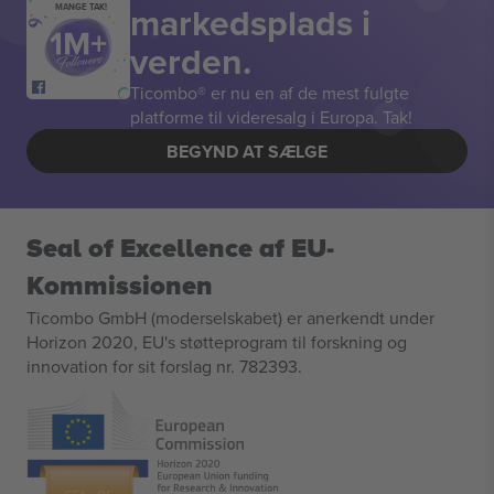
markedsplads i
MANGE TAK!
verden.
Ticombo® er nu en af de mest fulgte
platforme til videresalg i Europa. Tak!
BEGYND AT SÆLGE
Seal of Excellence af EU-
Kommissionen
Ticombo GmbH (moderselskabet) er anerkendt under
Horizon 2020, EU's støtteprogram til forskning og
innovation for sit forslag nr. 782393.