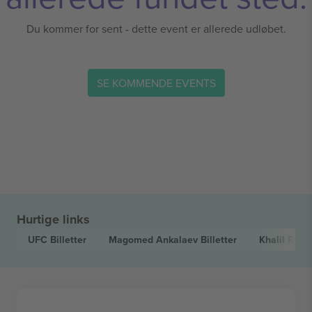
Du kommer for sent - dette event er allerede udløbet.
SE KOMMENDE EVENTS
Hurtige links
UFC
Billetter
Magomed Ankalaev
Billetter
Khalil Roun