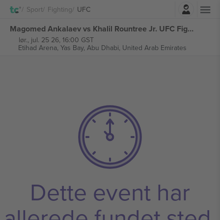
Log ind
Sport
Fighting
UFC
Magomed Ankalaev vs Khalil Rountree Jr. UFC Fight Night billetter
lør., jul. 25 26, 16:00 GST
Etihad Arena, Yas Bay,
Abu Dhabi, United Arab Emirates
Dette event har
allerede fundet sted.