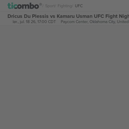
Sport
Fighting
UFC
Dricus Du Plessis vs Kamaru Usman UFC Fight Night
lør., jul. 18 26, 17:00 CDT
Paycom Center,
Oklahoma City, United