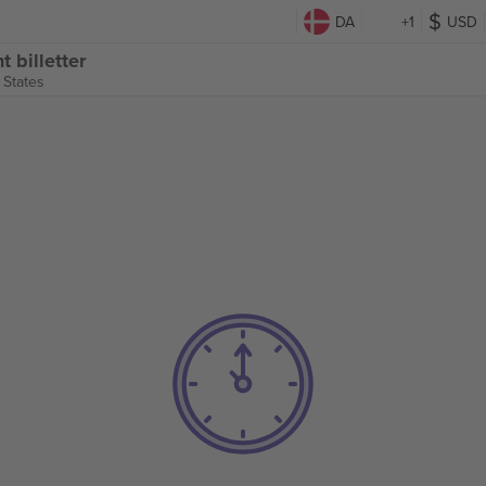
DA
+1
USD
 billetter
 States