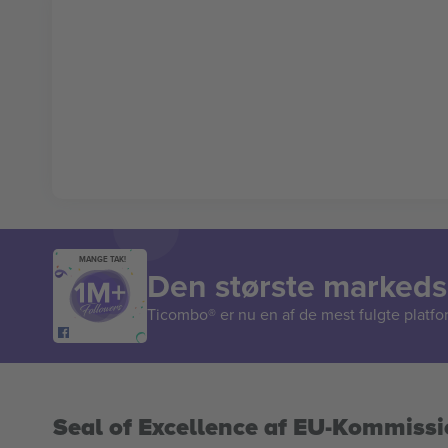
MANGE TAK!
Den største markedsp
Ticombo® er nu en af de mest fulgte platform
Seal of Excellence af EU-Kommiss