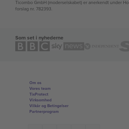
Ticombo GmbH (moderselskabet) er anerkendt under Horizo
forslag nr. 782393.
Som set i nyhederne
Om os
Vores team
TixProtect
Virksomhed
Vilkår og Betingelser
Partnerprogram