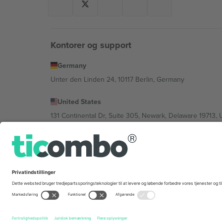
Kontorer og support
Germany
Unter den Linden 24, 10117 Berlin, Germany
United States
131 Continental Dr, Suite 305, Newark, Delaware 19713, 
Bulgaria
Regus Sofia City West, bul Totleben 53-55, 1606 Sofia, B
Mexico
Av Chapultepec 360, Roma Norte, Cuauhtémoc, 06700
Platformsudbyderens juridiske enhed kan variere afhæng
© 2026 Ticombo. Alle rettigheder forbeholdes.