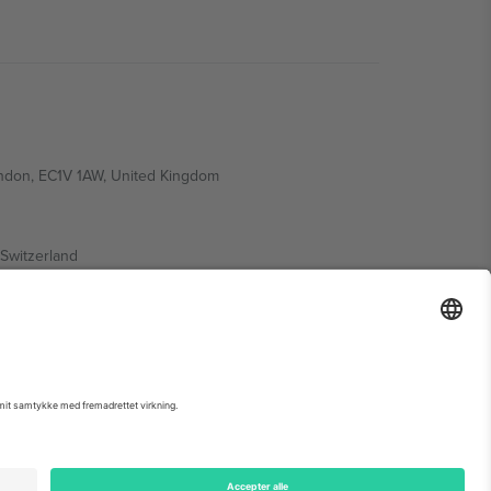
ondon, EC1V 1AW, United Kingdom
Switzerland
ding A1, Office 302, Dubai, United Arab Emirates
 begivenhedsside, tryk og vilkår.,
Virksomhed
og
Vilkår.