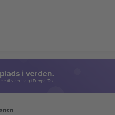
lads i verden.
e til videresalg i Europa. Tak!
ionen