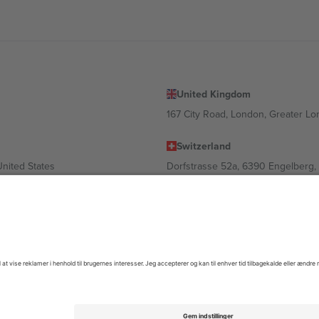
United Kingdom
167 City Road, London, Greater L
Switzerland
United States
Dorfstrasse 52a, 6390 Engelberg, 
United Arab Emirates
ulgaria
UAE Dubai Silicon Oasis, DDP Buil
 Ciudad de México, CDMX, Mexico
igt af sted, begivenhed og/eller domæne. For detaljer se den specifikke