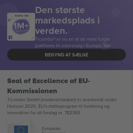
Den største
markedsplads i
MANGE TAK!
verden.
Ticombo® er nu en af de mest fulgte
platforme til videresalg i Europa. Tak!
BEGYND AT SÆLGE
Seal of Excellence af EU-
Kommissionen
Ticombo GmbH (moderselskabet) er anerkendt under
Horizon 2020, EU's støtteprogram til forskning og
innovation for sit forslag nr. 782393.