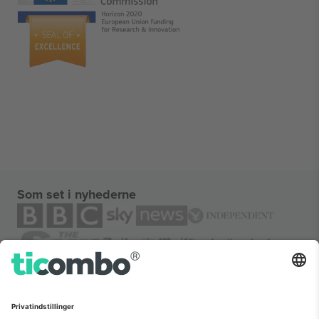
Som set i nyhederne