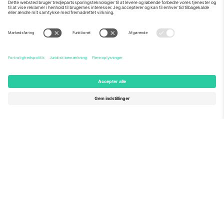
Om os
Virksomhedstjenester
Vores team
Ofte stillede spørgsmål
TixProtect
Sådan virker det
Virksomhed
Hoteller
Vilkår og Betingelser
VM-hub
Partnerprogram
Kontakt os
Kontorer og support
Germany
United Kingdom
Unter den Linden 24, 10117
167 City Road, London, Greater