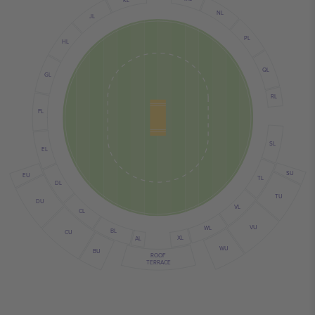
NL
JL
PL
HL
QL
GL
RL
FL
SL
EL
SU
EU
TL
DL
TU
DU
VL
CL
VU
WL
BL
CU
XL
AL
WU
BU
ROOF
TERRACE