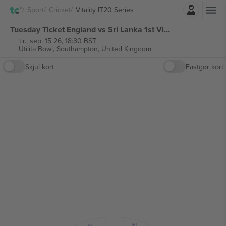
Log ind
Sport
Cricket
Vitality IT20 Series
Tuesday Ticket England vs Sri Lanka 1st Vitality IT20 Series billetter
tir., sep. 15 26, 18:30 BST
Utilita Bowl,
Southampton, United Kingdom
Skjul kort
Fastgør kort
ML
KL