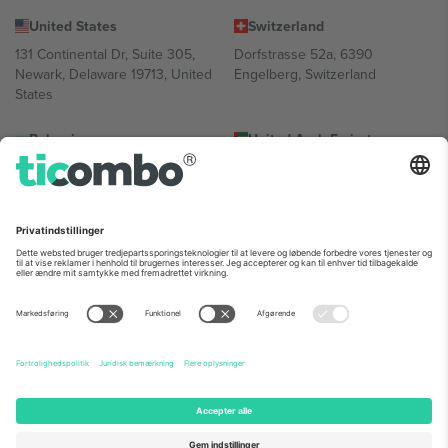
United States
Switzerland
131 Continental Dr, Suite 305,
Dorfstrasse 52a, 6390
Newark, Delaware 19713, United
Engelberg, Switzerland
States
Bulgaria
United Arab Emirates
Regus Sofia City West, bul
UAE Dubai Silicon Oasis, DDP
Totleben 53-55, 1606 Sofia,
Building A1, Office 302, Dubai,
Bulgaria
United Arab Emirates
Mexico
Av Chapultepec 360, Roma
Norte, Cuauhtémoc, 06700
Ciudad de México, CDMX,
Mexico
Platformsudbyderens juridiske enhed kan variere afhængigt af
sted, begivenhed og/eller domæne. For detaljer se den specifikke
begivenhedsside, tryk og vilkår.,
Virksomhed
og
Vilkår.
© 2026
Ticombo. Alle rettigheder forbeholdes.