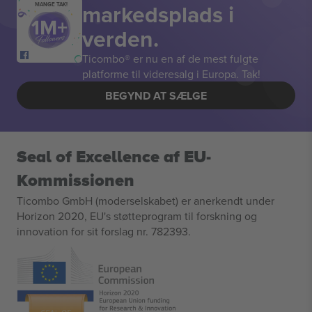
markedsplads i
MANGE TAK!
verden.
Ticombo® er nu en af de mest fulgte
platforme til videresalg i Europa. Tak!
BEGYND AT SÆLGE
Seal of Excellence af EU-
Kommissionen
Ticombo GmbH (moderselskabet) er anerkendt under
Horizon 2020, EU's støtteprogram til forskning og
innovation for sit forslag nr. 782393.