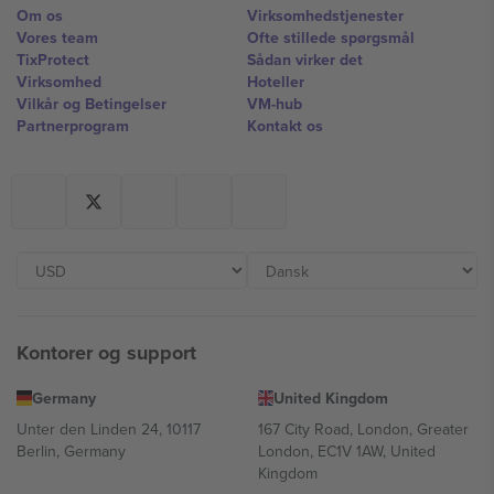
Om os
Virksomhedstjenester
Vores team
Ofte stillede spørgsmål
TixProtect
Sådan virker det
Virksomhed
Hoteller
Vilkår og Betingelser
VM-hub
Partnerprogram
Kontakt os
Kontorer og support
Germany
United Kingdom
Unter den Linden 24, 10117
167 City Road, London, Greater
Berlin, Germany
London, EC1V 1AW, United
Kingdom