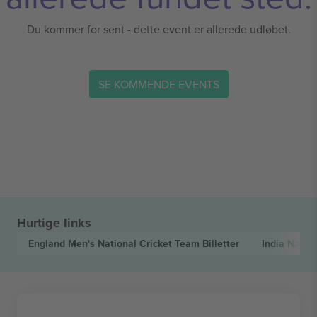
Du kommer for sent - dette event er allerede udløbet.
SE KOMMENDE EVENTS
Hurtige links
England Men's National Cricket Team
Billetter
India Natio