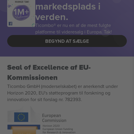
markedsplads i
MANGE TAK!
verden.
Ticombo® er nu en af de mest fulgte
platforme til videresalg i Europa. Tak!
BEGYND AT SÆLGE
Seal of Excellence af EU-
Kommissionen
Ticombo GmbH (moderselskabet) er anerkendt under
Horizon 2020, EU's støtteprogram til forskning og
innovation for sit forslag nr. 782393.