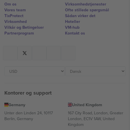
Om os
Virksomhedstjenester
Vores team
Ofte stillede spørgsmål
TixProtect
Sådan virker det
Virksomhed
Hoteller
Vilkår og Betingelser
VM-hub
Partnerprogram
Kontakt os
Kontorer og support
Germany
United Kingdom
Unter den Linden 24, 10117
167 City Road, London, Greater
Berlin, Germany
London, EC1V 1AW, United
Kingdom