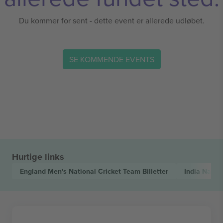
Du kommer for sent - dette event er allerede udløbet.
SE KOMMENDE EVENTS
Hurtige links
England Men's National Cricket Team
Billetter
India Natio