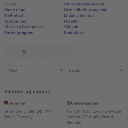
Om os
Virksomhedstjenester
Vores team
Ofte stillede spørgsmål
TixProtect
Sådan virker det
Virksomhed
Hoteller
Vilkår og Betingelser
VM-hub
Partnerprogram
Kontakt os
Kontorer og support
Germany
United Kingdom
Unter den Linden 24, 10117
167 City Road, London, Greater
Berlin, Germany
London, EC1V 1AW, United
Kingdom