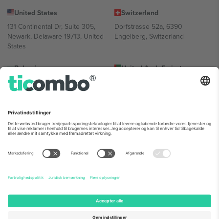
United States
Switzerland
131 Continental Dr, Suite 305,
Dorfstrasse 52a, 6390
Newark, Delaware 19713, United
Engelberg, Switzerland
States
Bulgaria
United Arab Emirates
Regus Sofia City West, bul
UAE Dubai Silicon Oasis, DDP
Totleben 53-55, 1606 Sofia,
Building A1, Office 302, Dubai,
Bulgaria
United Arab Emirates
Mexico
Av Chapultepec 360, Roma
Norte, Cuauhtémoc, 06700
Ciudad de México, CDMX,
Mexico
Platformsudbyderens juridiske enhed kan variere afhængigt af
sted, begivenhed og/eller domæne. For detaljer se den specifikke
begivenhedsside, tryk og vilkår.,
Virksomhed
og
Vilkår.
© 2026
Ticombo. Alle rettigheder forbeholdes.