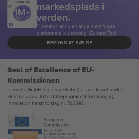
markedsplads i
MANGE TAK!
verden.
Ticombo® er nu en af de mest fulgte
platforme til videresalg i Europa. Tak!
BEGYND AT SÆLGE
Seal of Excellence af EU-
Kommissionen
Ticombo GmbH (moderselskabet) er anerkendt under
Horizon 2020, EU's støtteprogram til forskning og
innovation for sit forslag nr. 782393.