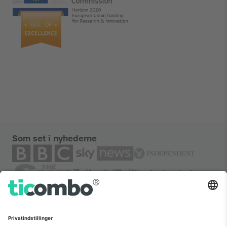
Som set i nyhederne