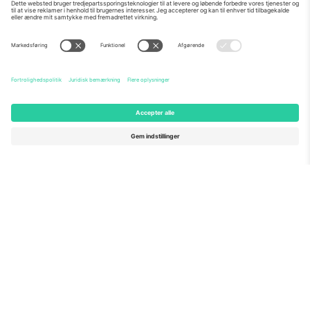
Om os
Virksomhedstjenester
Vores team
Ofte stillede spørgsmål
TixProtect
Sådan virker det
Virksomhed
Hoteller
Vilkår og Betingelser
VM-hub
Partnerprogram
Kontakt os
Kontorer og support
Germany
United Kingdom
Unter den Linden 24, 10117
167 City Road, London, Greater