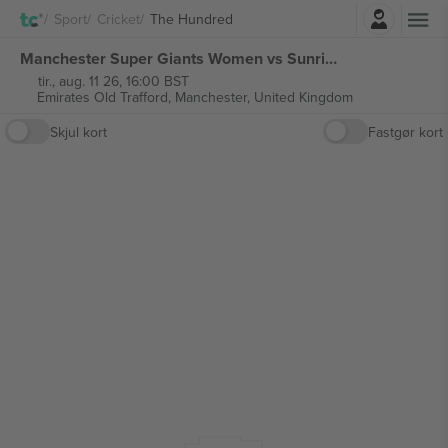
Log ind
Sport
Cricket
The Hundred
Manchester Super Giants Women vs Sunrisers Leeds Women/Manchester Super Giants Men vs Sunrisers Leeds Men The Hundred billetter
tir., aug. 11 26, 16:00 BST
Emirates Old Trafford,
Manchester, United Kingdom
Skjul kort
Fastgør kort