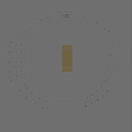
Pavillion
Terrace
1
6
5
2
4
3
3
4
2
1
10
5
9
4
6
3
8
2
7
7
1
6
2
5
3
4
9
8
4
3
5
9
6
8
2
10
7
1
11
7
12
6