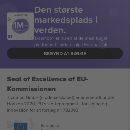
Den største
markedsplads i
MANGE TAK!
verden.
Ticombo® er nu en af de mest fulgte
platforme til videresalg i Europa. Tak!
BEGYND AT SÆLGE
Seal of Excellence af EU-
Kommissionen
Ticombo GmbH (moderselskabet) er anerkendt under
Horizon 2020, EU's støtteprogram til forskning og
innovation for sit forslag nr. 782393.