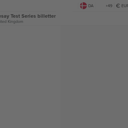
DA
+49
EU
ay Test Series billetter
ited Kingdom