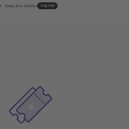
Log ind
R
Sælg dine billetter