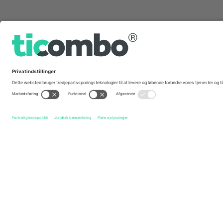
Hurtige links
England Men's National Cricket Team
Billetter
Pakista