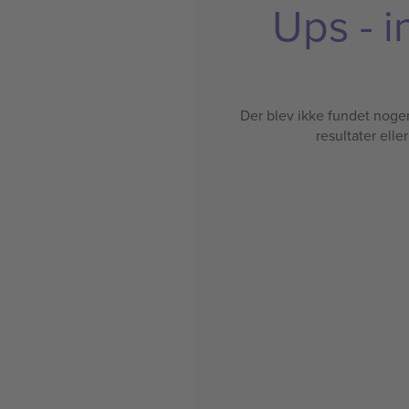
Ups - i
Der blev ikke fundet nogen b
resultater elle