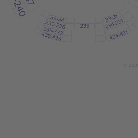
242-240
33-31
36-34
234-231
239-236
235
335-332
434-431
438-435
© 2024