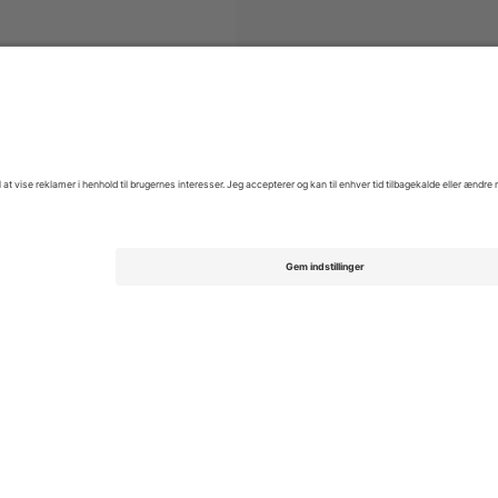
n National Cricket Team
Billetter
Men' s Rothesay Test Series
Bil