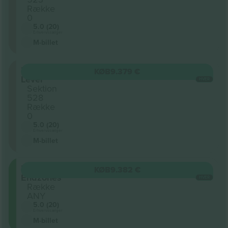
Række
0
5.0 (20)
Erhvervssælger
M-billet
500
KØB
9.379 €
Level
HVER
Sektion
528
Række
0
5.0 (20)
Erhvervssælger
M-billet
Lower
KØB
9.382 €
Endzones
HVER
Række
ANY
5.0 (20)
Erhvervssælger
M-billet