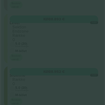
Bedste
værdi
400
KØB
8.893 €
Level
HVER
Sektion
Endzone
Række
0
5.0 (20)
Erhvervssælger
M-billet
Bedste
værdi
Upper
KØB
8.952 €
Sideline
HVER
Række
0
5.0 (20)
Erhvervssælger
M-billet
Bedste
værdi