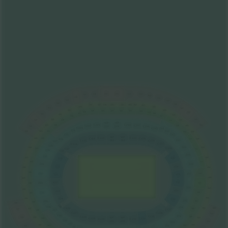
516
515
514
513
512
517
511
518
510
519
509
520
508
417
416
415
414
413
412
418
411
419
410
521
507
420
409
325
324
323
322
321
320
326
319
506
327
318
522
421
408
328
317
505
422
407
523
329
316
VI
P
VI
P
C221
C218
504
C217
423
330
C222
406
315
220
219
C216
524
C223
C215
214
224
213
424
525
331
314
405
225
212
VI
P
VI
P
С
1
13
С
1
10
425
332
С109
С
1
14
313
404
226
1
12
11
1
2
1
1
С108
С
1
15
227
С107
С
1
16
228
210
426
403
С106
333
С
1
17
312
229
С
1
18
209
230
427
105
402
1
19
334
311
231
208
120
104
428
401
335
310
232
207
103
121
400
429
122
102
233
309
336
206
457
430
101
123
234
308
337
456
431
124
100
205
235
307
338
526
1
236
2
204
5
C126
455
553
432
306
C137
527
237
339
C136
C127
552
238
203
C135
305
C128
VI
P
VI
P
433
528
454
C129
C134
340
C130
C133
239
131
132
551
202
240
453
434
304
341
201
529
241