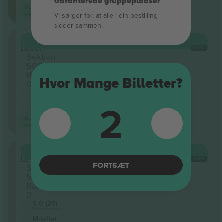
Garanterede gruppepladser
Bedste
værdi
Vi sørger for, at alle i din bestilling
sidder sammen.
500
KØB
8.758 €
Level
HVER
Sektion
506
Række
Hvor Mange Billetter?
0
5.0 (20)
Erhvervssælger
2
M-billet
Bedste
værdi
500
KØB
8.758 €
Level
HVER
FORTSÆT
Sektion
527
Række
0
5.0 (20)
Erhvervssælger
M-billet