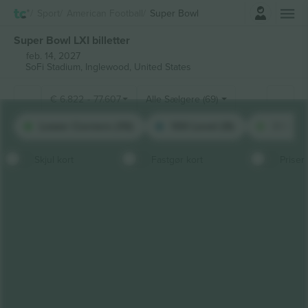
Log ind
Sport
American Football
Super Bowl
Super Bowl LXI billetter
feb. 14, 2027
SoFi Stadium,
Inglewood, United States
€
6.822
-
77.607
Alle Sælgere (69)
Lower Corners (10)
100 Level (9)
300 Lev
Skjul kort
Fastgør kort
Priser