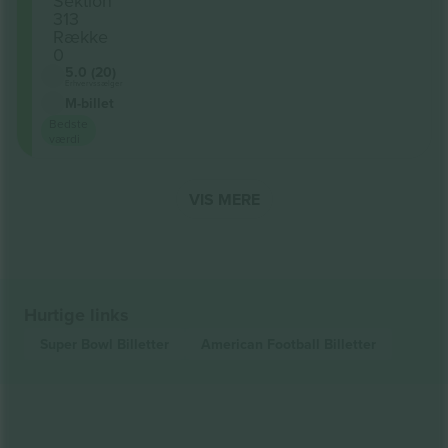
Sektion
313
Række
0
5.0 (20)
Erhvervssælger
M-billet
Bedste
værdi
VIS MERE
Hurtige links
Super Bowl
Billetter
American Football
Billetter