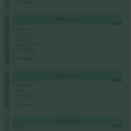
M-billet
Upper
KØB
9.846 €
Level
HVER
Sektion
UPPER
LEVEL
ENDZONE
5.0 (20)
Erhvervssælger
M-billet
Lower
KØB
9.882 €
Endzones
HVER
Række
ANY
5.0 (20)
Erhvervssælger
M-billet
300
KØB
10.139 €
Level
HVER