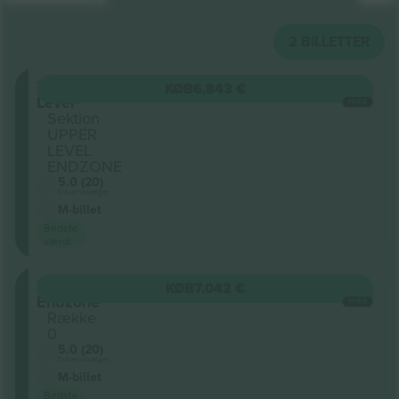
2
BILLETTER
Upper
KØB
6.843 €
Level
HVER
Sektion
UPPER
LEVEL
ENDZONE
5.0 (20)
Erhvervssælger
M-billet
Bedste
værdi
Upper
KØB
7.042 €
Endzone
HVER
Række
0
5.0 (20)
Erhvervssælger
M-billet
Bedste