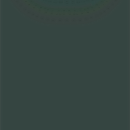
C250
200
C242
550
VI
P
VI
P
435
C243
C249
303
452
530
C244
C245
C248
342
246
247
436
549
302
451
343
531
301
344
450
437
548
300
345
532
353
346
347
352
348
349
350
351
449
438
547
533
448
439
447
440
546
441
442
443
444
445
446
534
545
535
544
536
543
537
542
538
539
540
541