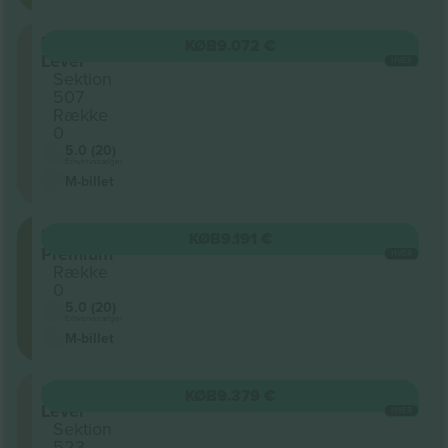
500
KØB
9.072 €
Level
HVER
Sektion
507
Række
0
5.0 (20)
Erhvervssælger
M-billet
Upper
KØB
9.191 €
Premium
HVER
Række
0
5.0 (20)
Erhvervssælger
M-billet
500
KØB
9.379 €
Level
HVER
Sektion
523