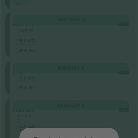
værdi
Upper
KØB
7.580 €
Endzone
HVER
Række
0
5.0 (20)
Erhvervssælger
M-billet
Upper
KØB
8.189 €
Level
HVER
5.0 (20)
Erhvervssælger
M-billet
Upper
KØB
8.594 €
Premium
HVER
Række
0
5.0 (20)
Erhvervssælger
M-billet