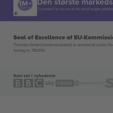
Den største markedsp
Ticombo® er nu en af de mest fulgte platform
Seal of Excellence af EU-Kommiss
Ticombo GmbH (moderselskabet) er anerkendt under Horizo
forslag nr. 782393.
Som set i nyhederne