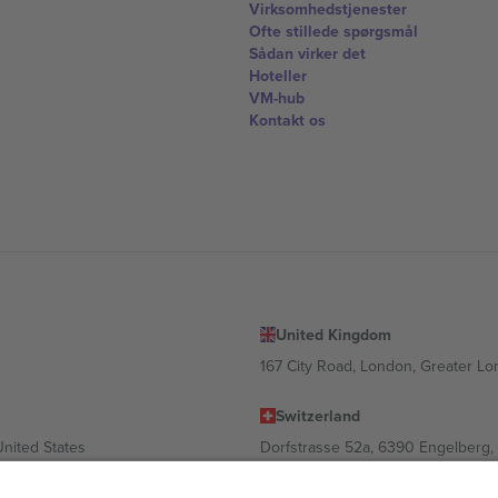
Virksomhedstjenester
Ofte stillede spørgsmål
Sådan virker det
Hoteller
VM-hub
Kontakt os
United Kingdom
167 City Road, London, Greater L
Switzerland
United States
Dorfstrasse 52a, 6390 Engelberg, 
United Arab Emirates