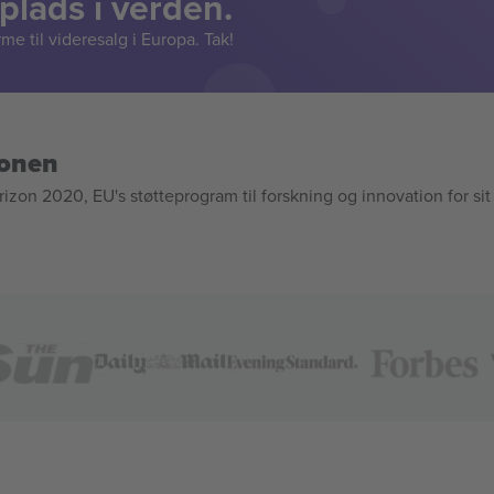
lads i verden.
e til videresalg i Europa. Tak!
ionen
n 2020, EU's støtteprogram til forskning og innovation for sit