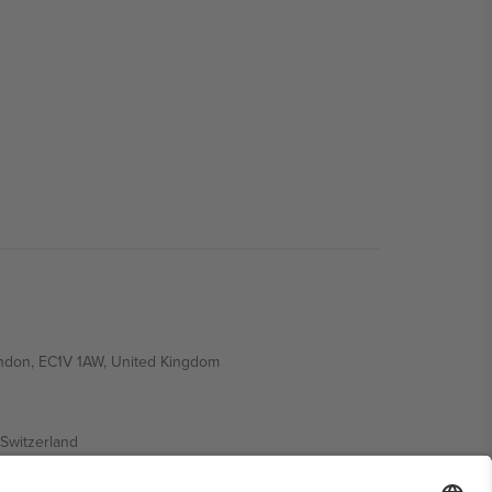
ondon, EC1V 1AW, United Kingdom
Switzerland