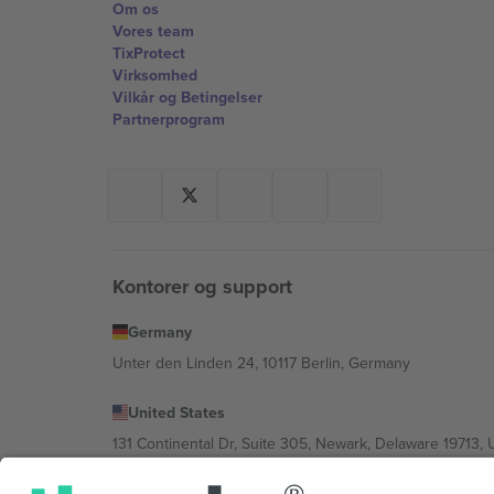
Om os
Vores team
TixProtect
Virksomhed
Vilkår og Betingelser
Partnerprogram
Kontorer og support
Germany
Unter den Linden 24, 10117 Berlin, Germany
United States
131 Continental Dr, Suite 305, Newark, Delaware 19713, 
Bulgaria