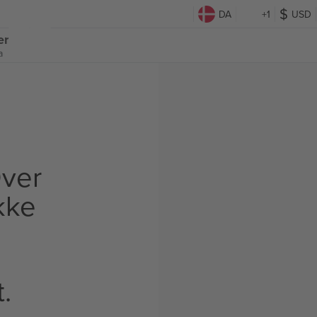
DA
+1
USD
er
a
ver
Ikke
t.