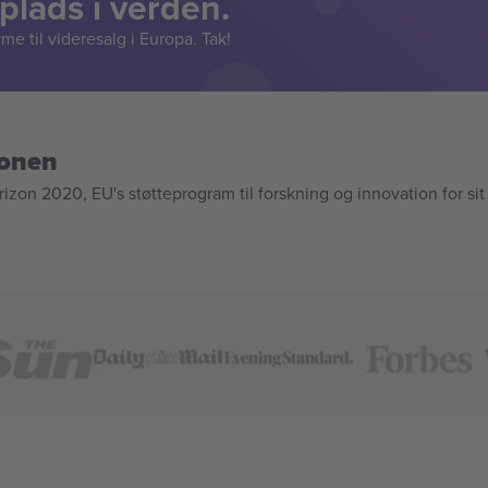
lads i verden.
e til videresalg i Europa. Tak!
ionen
n 2020, EU's støtteprogram til forskning og innovation for sit