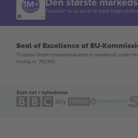
Den største markedsp
Ticombo® er nu en af de mest fulgte platform
Seal of Excellence af EU-Kommiss
Ticombo GmbH (moderselskabet) er anerkendt under Horizo
forslag nr. 782393.
Som set i nyhederne