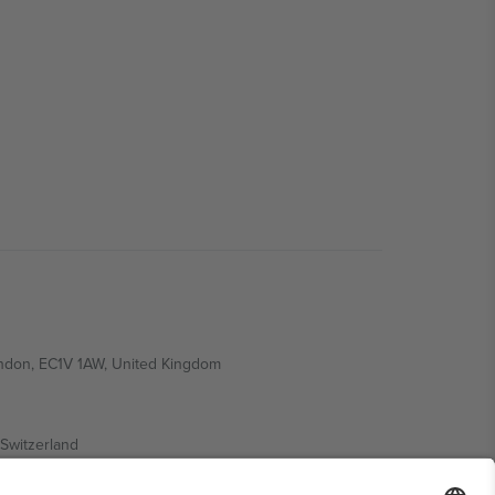
ondon, EC1V 1AW, United Kingdom
Switzerland