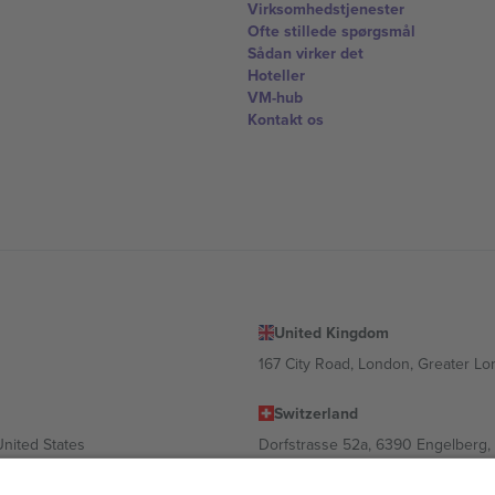
Virksomhedstjenester
Ofte stillede spørgsmål
Sådan virker det
Hoteller
VM-hub
Kontakt os
United Kingdom
167 City Road, London, Greater L
Switzerland
United States
Dorfstrasse 52a, 6390 Engelberg, 
United Arab Emirates