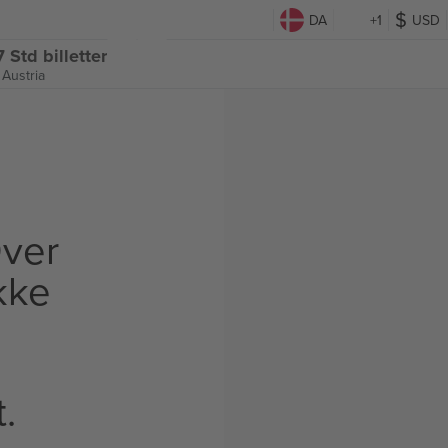
DA
+1
USD
 Std billetter
 Austria
ver
Ikke
t.