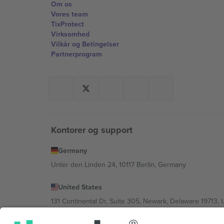
Om os
Vores team
TixProtect
Virksomhed
Vilkår og Betingelser
Partnerprogram
Kontorer og support
Germany
Unter den Linden 24, 10117 Berlin, Germany
United States
131 Continental Dr, Suite 305, Newark, Delaware 19713, 
Bulgaria