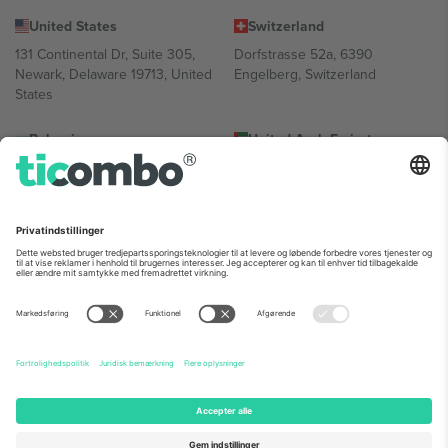
United States
Switzerland
131 Continental Dr, Suite 305,
Dorfstrasse 52a, 6390
Newark, Delaware 19713, United
Engelberg, Switzerland
States
Bulgaria
United Arab Emirates
Regus Sofia City West, bul
UAE Dubai Silicon Oasis, DDP
Totleben 53-55, 1606 Sofia,
Building A1, Office 302, Dubai,
Bulgaria
United Arab Emirates
Mexico
Av Chapultepec 360, Roma
Norte, Cuauhtémoc, 06700
Ciudad de México, CDMX,
Mexico
Platformsudbyderens juridiske enhed kan variere afhængigt af
sted, begivenhed og/eller domæne. For detaljer se den specifikke
begivenhedsside, tryk og vilkår.,
Virksomhed
og
Vilkår.
© 2026
Ticombo. Alle rettigheder forbeholdes.