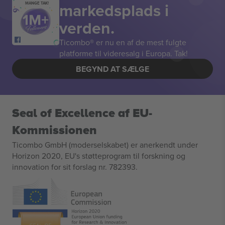
markedsplads i
MANGE TAK!
verden.
Ticombo® er nu en af de mest fulgte
platforme til videresalg i Europa. Tak!
BEGYND AT SÆLGE
Seal of Excellence af EU-
Kommissionen
Ticombo GmbH (moderselskabet) er anerkendt under
Horizon 2020, EU's støtteprogram til forskning og
innovation for sit forslag nr. 782393.