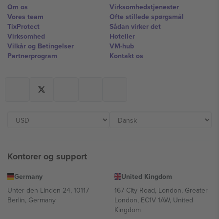
Om os
Virksomhedstjenester
Vores team
Ofte stillede spørgsmål
TixProtect
Sådan virker det
Virksomhed
Hoteller
Vilkår og Betingelser
VM-hub
Partnerprogram
Kontakt os
Kontorer og support
Germany
United Kingdom
Unter den Linden 24, 10117
167 City Road, London, Greater
Berlin, Germany
London, EC1V 1AW, United
Kingdom