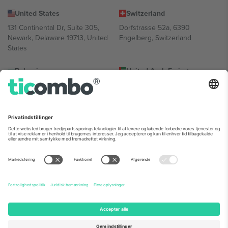
United States
Switzerland
131 Continental Dr, Suite 305,
Dorfstrasse 52a, 6390
Newark, Delaware 19713, United
Engelberg, Switzerland
States
Bulgaria
United Arab Emirates
Regus Sofia City West, bul
UAE Dubai Silicon Oasis, DDP
Totleben 53-55, 1606 Sofia,
Building A1, Office 302, Dubai,
Bulgaria
United Arab Emirates
Mexico
Av Chapultepec 360, Roma
Norte, Cuauhtémoc, 06700
Ciudad de México, CDMX,
Mexico
Platformsudbyderens juridiske enhed kan variere afhængigt af
sted, begivenhed og/eller domæne. For detaljer se den specifikke
begivenhedsside, tryk og vilkår.,
Virksomhed
og
Vilkår.
© 2026
Ticombo. Alle rettigheder forbeholdes.