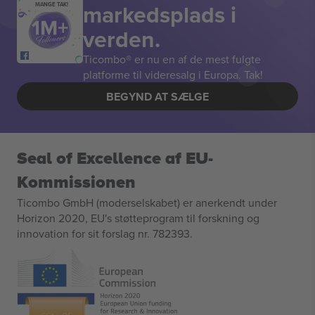
markedsplads i
MANGE TAK!
verden.
Ticombo® er nu en af de mest fulgte
platforme til videresalg i Europa. Tak!
BEGYND AT SÆLGE
Seal of Excellence af EU-
Kommissionen
Ticombo GmbH (moderselskabet) er anerkendt under
Horizon 2020, EU's støtteprogram til forskning og
innovation for sit forslag nr. 782393.