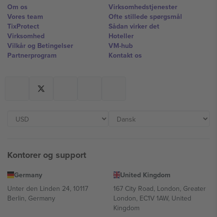
Om os
Virksomhedstjenester
Vores team
Ofte stillede spørgsmål
TixProtect
Sådan virker det
Virksomhed
Hoteller
Vilkår og Betingelser
VM-hub
Partnerprogram
Kontakt os
Kontorer og support
Germany
United Kingdom
Unter den Linden 24, 10117
167 City Road, London, Greater
Berlin, Germany
London, EC1V 1AW, United
Kingdom