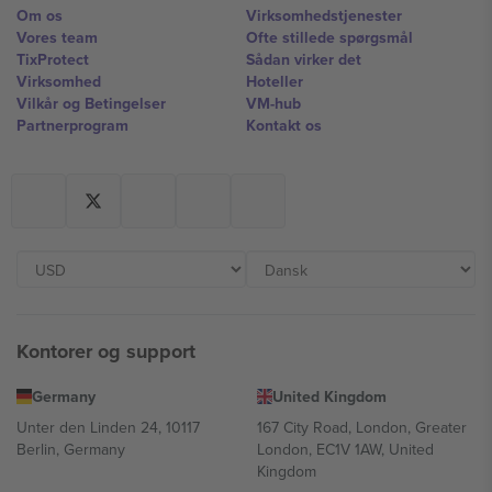
Om os
Virksomhedstjenester
Vores team
Ofte stillede spørgsmål
TixProtect
Sådan virker det
Virksomhed
Hoteller
Vilkår og Betingelser
VM-hub
Partnerprogram
Kontakt os
Kontorer og support
Germany
United Kingdom
Unter den Linden 24, 10117
167 City Road, London, Greater
Berlin, Germany
London, EC1V 1AW, United
Kingdom