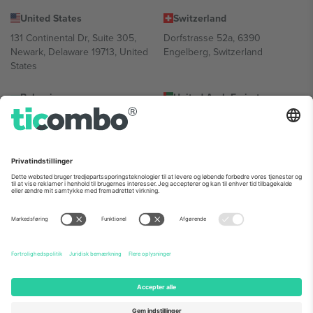
United States
Switzerland
131 Continental Dr, Suite 305,
Dorfstrasse 52a, 6390
Newark, Delaware 19713, United
Engelberg, Switzerland
States
Bulgaria
United Arab Emirates
Regus Sofia City West, bul
UAE Dubai Silicon Oasis, DDP
Totleben 53-55, 1606 Sofia,
Building A1, Office 302, Dubai,
Bulgaria
United Arab Emirates
Mexico
Av Chapultepec 360, Roma
Norte, Cuauhtémoc, 06700
Ciudad de México, CDMX,
Mexico
Platformsudbyderens juridiske enhed kan variere afhængigt af
sted, begivenhed og/eller domæne. For detaljer se den specifikke
begivenhedsside, tryk og vilkår.,
Virksomhed
og
Vilkår.
© 2026
Ticombo. Alle rettigheder forbeholdes.