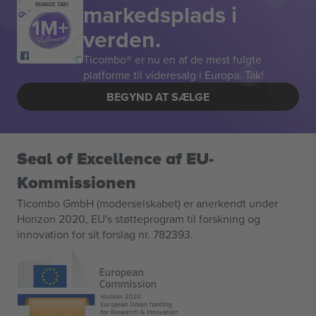
markedsplads i
MANGE TAK!
verden.
Ticombo® er nu en af de mest fulgte
platforme til videresalg i Europa. Tak!
BEGYND AT SÆLGE
Seal of Excellence af EU-
Kommissionen
Ticombo GmbH (moderselskabet) er anerkendt under
Horizon 2020, EU's støtteprogram til forskning og
innovation for sit forslag nr. 782393.