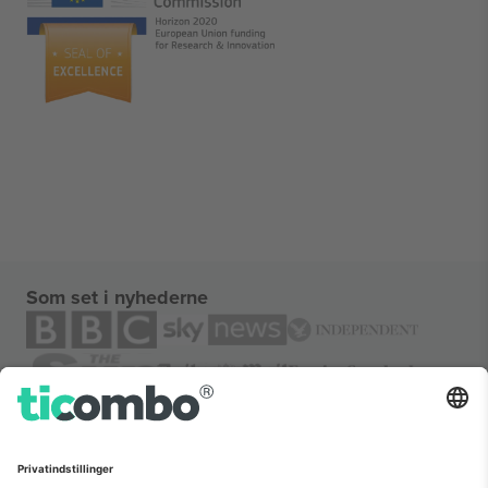
Som set i nyhederne