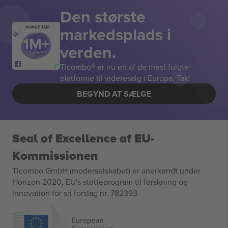
Den største
markedsplads i
MANGE TAK!
verden.
Ticombo® er nu en af de mest fulgte
platforme til videresalg i Europa. Tak!
BEGYND AT SÆLGE
Seal of Excellence af EU-
Kommissionen
Ticombo GmbH (moderselskabet) er anerkendt under
Horizon 2020, EU's støtteprogram til forskning og
innovation for sit forslag nr. 782393.