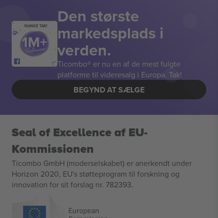
Den største
markedsplads i
MANGE TAK!
verden.
Ticombo® er nu en af de mest fulgte
platforme til videresalg i Europa. Tak!
BEGYND AT SÆLGE
Seal of Excellence af EU-
Kommissionen
Ticombo GmbH (moderselskabet) er anerkendt under
Horizon 2020, EU's støtteprogram til forskning og
innovation for sit forslag nr. 782393.