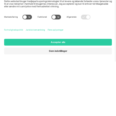
Om os
Virksomhedstjenester
Vores team
Ofte stillede spørgsmål
TixProtect
Sådan virker det
Virksomhed
Hoteller
Vilkår og Betingelser
VM-hub
Partnerprogram
Kontakt os
Kontorer og support
Germany
United Kingdom
Unter den Linden 24, 10117
167 City Road, London, Greater