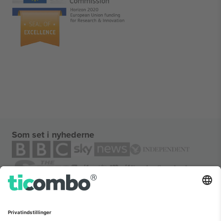
Som set i nyhederne