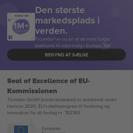
Den største
markedsplads i
MANGE TAK!
verden.
Ticombo® er nu en af de mest fulgte
platforme til videresalg i Europa. Tak!
BEGYND AT SÆLGE
Seal of Excellence af EU-
Kommissionen
Ticombo GmbH (moderselskabet) er anerkendt under
Horizon 2020, EU's støtteprogram til forskning og
innovation for sit forslag nr. 782393.