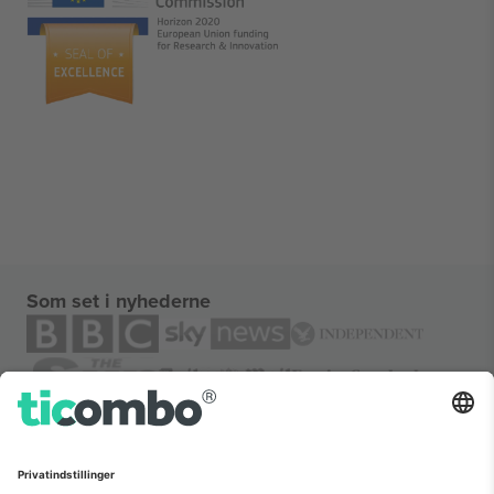
Som set i nyhederne