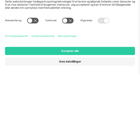
Om os
Virksomhedstjenester
Vores team
Ofte stillede spørgsmål
TixProtect
Sådan virker det
Virksomhed
Hoteller
Vilkår og Betingelser
VM-hub
Partnerprogram
Kontakt os
Kontorer og support
Germany
United Kingdom
Unter den Linden 24, 10117
167 City Road, London, Greater