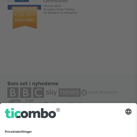
Som set i nyhederne