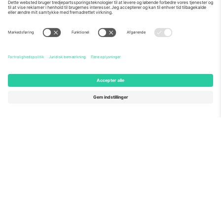
Om os
Virksomhedstjenester
Vores team
Ofte stillede spørgsmål
TixProtect
Sådan virker det
Virksomhed
Hoteller
Vilkår og Betingelser
VM-hub
Partnerprogram
Kontakt os
Kontorer og support
Germany
United Kingdom
Unter den Linden 24, 10117
167 City Road, London, Greater