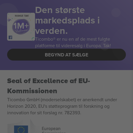
Den største
markedsplads i
MANGE TAK!
verden.
Ticombo® er nu en af de mest fulgte
platforme til videresalg i Europa. Tak!
BEGYND AT SÆLGE
Seal of Excellence af EU-
Kommissionen
Ticombo GmbH (moderselskabet) er anerkendt under
Horizon 2020, EU's støtteprogram til forskning og
innovation for sit forslag nr. 782393.