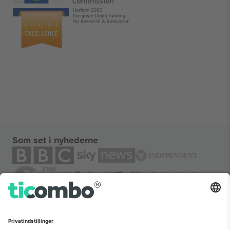
Som set i nyhederne