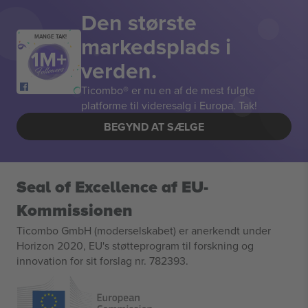
Den største
markedsplads i
MANGE TAK!
verden.
Ticombo® er nu en af de mest fulgte
platforme til videresalg i Europa. Tak!
BEGYND AT SÆLGE
Seal of Excellence af EU-
Kommissionen
Ticombo GmbH (moderselskabet) er anerkendt under
Horizon 2020, EU's støtteprogram til forskning og
innovation for sit forslag nr. 782393.