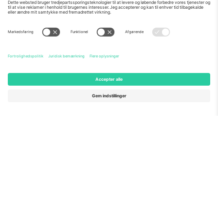
Om os
Virksomhedstjenester
Vores team
Ofte stillede spørgsmål
TixProtect
Sådan virker det
Virksomhed
Hoteller
Vilkår og Betingelser
VM-hub
Partnerprogram
Kontakt os
Kontorer og support
Germany
United Kingdom
Unter den Linden 24, 10117
167 City Road, London, Greater