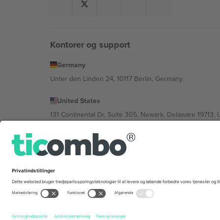
Kontorer og support
Germany
Unter den Linden 24, 10117 Berlin, Germany
United States
131 Continental Dr, Suite 305, Newark, Delaware 19713, 
Bulgaria
Regus Sofia City West, bul Totleben 53-55, 1606 Sofia, B
Mexico
Av Chapultepec 360, Roma Norte, Cuauhtémoc, 06700
Platformsudbyderens juridiske enhed kan variere afhæng
© 2026 Ticombo. Alle rettigheder forbeholdes.