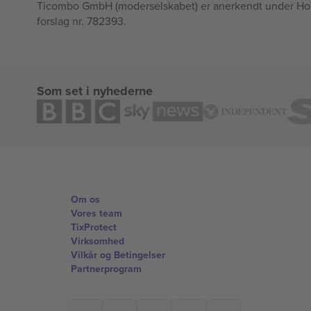
Ticombo GmbH (moderselskabet) er anerkendt under Horizo
forslag nr. 782393.
Som set i nyhederne
Om os
Vores team
TixProtect
Virksomhed
Vilkår og Betingelser
Partnerprogram