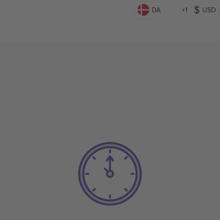
DA
+1
USD