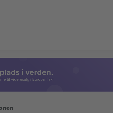
lads i verden.
e til videresalg i Europa. Tak!
ionen