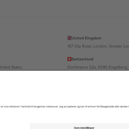
United Kingdom
167 City Road, London, Greater L
Switzerland
United States
Dorfstrasse 52a, 6390 Engelberg, 
United Arab Emirates
ulgaria
UAE Dubai Silicon Oasis, DDP Buil
 Ciudad de México, CDMX, Mexico
igt af sted, begivenhed og/eller domæne. For detaljer se den specifikke