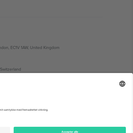
ondon, EC1V 1AW, United Kingdom
Switzerland
ding A1, Office 302, Dubai, United Arab Emirates
 begivenhedsside, tryk og vilkår.,
Virksomhed
og
Vilkår.