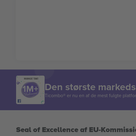
MANGE TAK!
Den største markedsp
Ticombo® er nu en af de mest fulgte platform
Seal of Excellence af EU-Kommiss