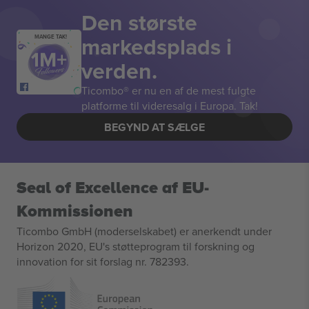
Den største
markedsplads i
MANGE TAK!
verden.
Ticombo® er nu en af de mest fulgte
platforme til videresalg i Europa. Tak!
BEGYND AT SÆLGE
Seal of Excellence af EU-
Kommissionen
Ticombo GmbH (moderselskabet) er anerkendt under
Horizon 2020, EU's støtteprogram til forskning og
innovation for sit forslag nr. 782393.