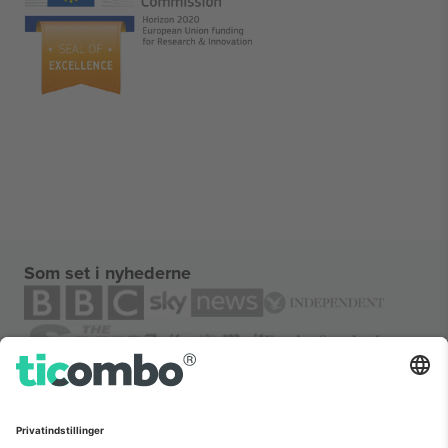
Som set i nyhederne