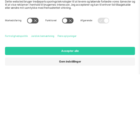
Om os
Virksomhedstjenester
Vores team
Ofte stillede spørgsmål
TixProtect
Sådan virker det
Virksomhed
Hoteller
Vilkår og Betingelser
VM-hub
Partnerprogram
Kontakt os
Kontorer og support
Germany
United Kingdom
Unter den Linden 24, 10117
167 City Road, London, Greater