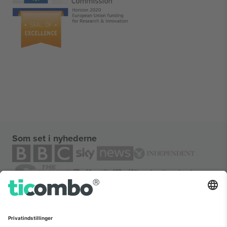
Som set i nyhederne