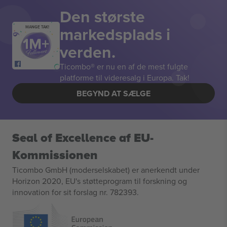
Den største
markedsplads i
MANGE TAK!
verden.
Ticombo® er nu en af de mest fulgte
platforme til videresalg i Europa. Tak!
BEGYND AT SÆLGE
Seal of Excellence af EU-
Kommissionen
Ticombo GmbH (moderselskabet) er anerkendt under
Horizon 2020, EU's støtteprogram til forskning og
innovation for sit forslag nr. 782393.