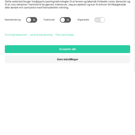
Om os
Virksomhedstjenester
Vores team
Ofte stillede spørgsmål
TixProtect
Sådan virker det
Virksomhed
Hoteller
Vilkår og Betingelser
VM-hub
Partnerprogram
Kontakt os
Kontorer og support
Germany
United Kingdom
Unter den Linden 24, 10117
167 City Road, London, Greater