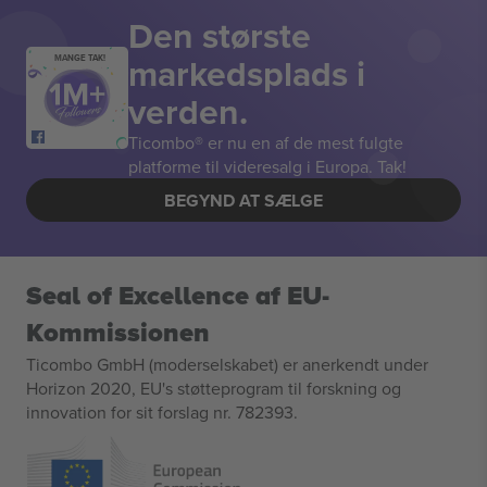
Den største
markedsplads i
MANGE TAK!
verden.
Ticombo® er nu en af de mest fulgte
platforme til videresalg i Europa. Tak!
BEGYND AT SÆLGE
Seal of Excellence af EU-
Kommissionen
Ticombo GmbH (moderselskabet) er anerkendt under
Horizon 2020, EU's støtteprogram til forskning og
innovation for sit forslag nr. 782393.