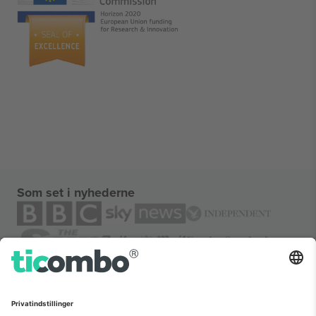
Som set i nyhederne