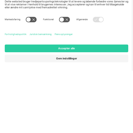
Om os
Virksomhedstjenester
Vores team
Ofte stillede spørgsmål
TixProtect
Sådan virker det
Virksomhed
Hoteller
Vilkår og Betingelser
VM-hub
Partnerprogram
Kontakt os
Kontorer og support
Germany
United Kingdom
Unter den Linden 24, 10117
167 City Road, London, Greater