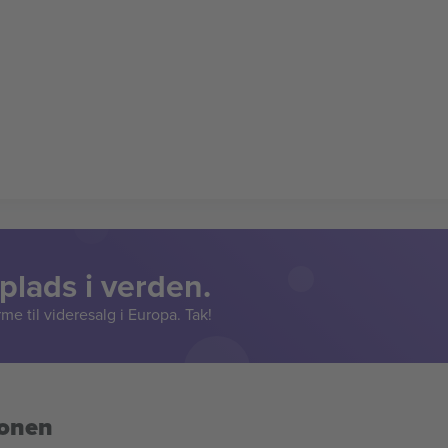
lads i verden.
e til videresalg i Europa. Tak!
ionen