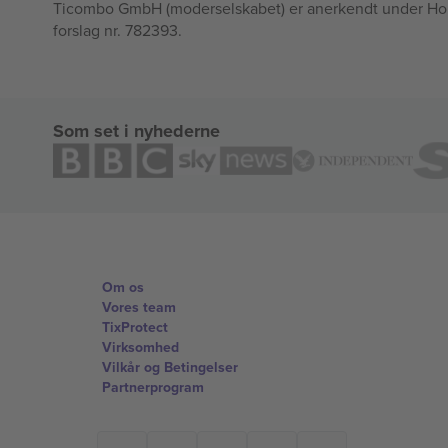
Ticombo GmbH (moderselskabet) er anerkendt under Horizo
forslag nr. 782393.
Som set i nyhederne
Om os
Vores team
TixProtect
Virksomhed
Vilkår og Betingelser
Partnerprogram