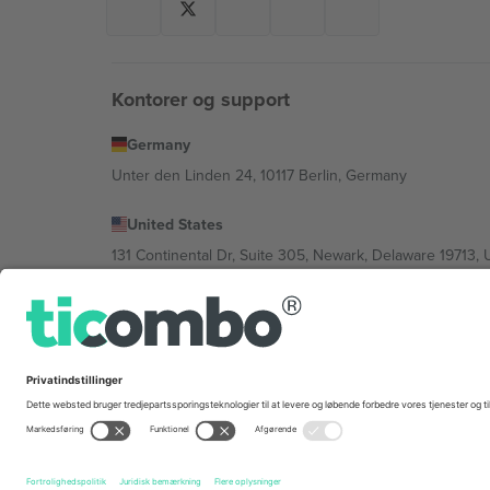
Kontorer og support
Germany
Unter den Linden 24, 10117 Berlin, Germany
United States
131 Continental Dr, Suite 305, Newark, Delaware 19713, 
Bulgaria
Regus Sofia City West, bul Totleben 53-55, 1606 Sofia, B
Mexico
Av Chapultepec 360, Roma Norte, Cuauhtémoc, 06700
Platformsudbyderens juridiske enhed kan variere afhæng
© 2026 Ticombo. Alle rettigheder forbeholdes.