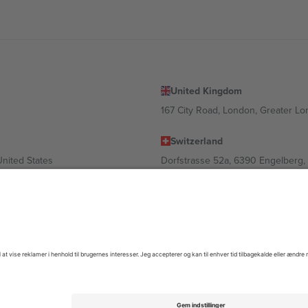
United Kingdom
167 City Road, London, Greater L
Switzerland
United States
Dorfstrasse 52a, 6390 Engelberg, 
United Arab Emirates
ulgaria
UAE Dubai Silicon Oasis, DDP Buil
 Ciudad de México, CDMX, Mexico
igt af sted, begivenhed og/eller domæne. For detaljer se den specifikke