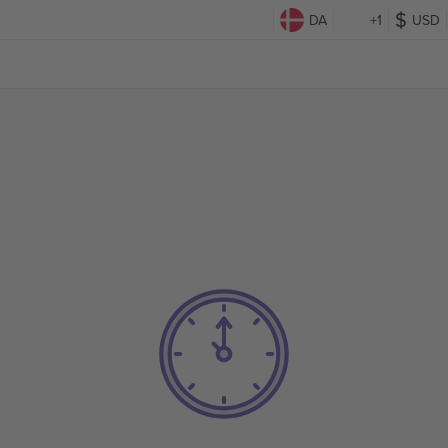
DA
+1
USD