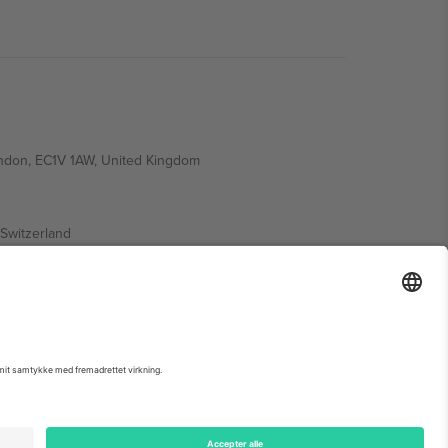
ondon, EC1V 1AW, United Kingdom
Switzerland
ding A1, Office 302, Dubai, United Arab Emirates
 begivenhedsside, tryk og vilkår.,
Virksomhed
og
Vilkår.