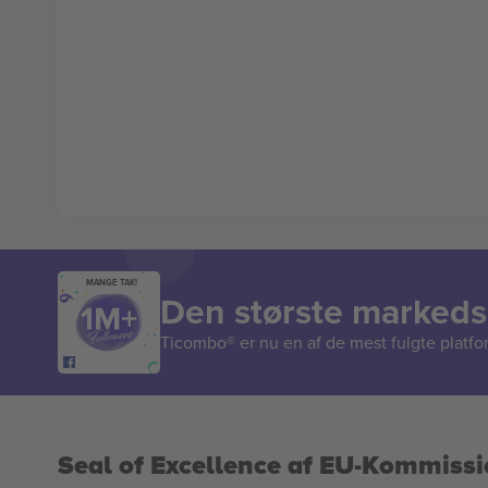
MANGE TAK!
Den største markedsp
Ticombo® er nu en af de mest fulgte platform
Seal of Excellence af EU-Kommiss