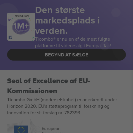
Den største
markedsplads i
MANGE TAK!
verden.
Ticombo® er nu en af de mest fulgte
platforme til videresalg i Europa. Tak!
BEGYND AT SÆLGE
Seal of Excellence af EU-
Kommissionen
Ticombo GmbH (moderselskabet) er anerkendt under
Horizon 2020, EU's støtteprogram til forskning og
innovation for sit forslag nr. 782393.