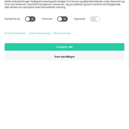
Om os
Virksomhedstjenester
Vores team
Ofte stillede spørgsmål
TixProtect
Sådan virker det
Virksomhed
Hoteller
Vilkår og Betingelser
VM-hub
Partnerprogram
Kontakt os
Kontorer og support
Germany
United Kingdom
Unter den Linden 24, 10117
167 City Road, London, Greater