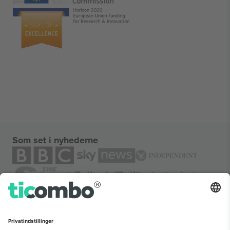
Som set i nyhederne