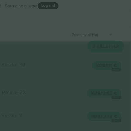
Log ind
R
Sælg dine billetter
Pris: Lav til Høj
2
BILLETTER
Række 30
KØB
811 €
HVER
Række 22
KØB
1.085 €
HVER
Række 11
KØB
1.232 €
HVER