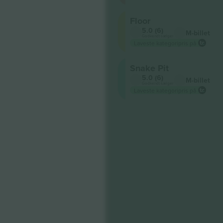
Floor
5.0 (6)
M-billet
Godkendt sælger
Laveste kategoripris på
Snake Pit
5.0 (6)
M-billet
Godkendt sælger
Laveste kategoripris på