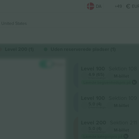
DA
+49
EU
 United States
Level 200 (1)
Uden reserverede pladser (1)
Priser
Level 100
Sektion 108
4.9 (65)
M-billet
Erhvervssælger
Laveste begivenhedspris på
Level 100
Sektion 109
5.0 (4)
M-billet
Erhvervssælger
Level 200
Sektion 211
5.0 (4)
M-billet
Erhvervssælger
Laveste kategoripris på