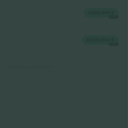
KØB
6.500 €
HVER
KØB
19.500 €
HVER
Afslutning af resultater