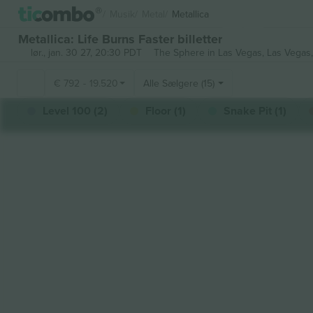
Musik
Metal
Metallica
Metallica: Life Burns Faster billetter
lør., jan. 30 27, 20:30 PDT
The Sphere in Las Vegas,
Las Vegas,
€
792
-
19.520
Alle Sælgere (15)
Level 100 (2)
Floor (1)
Snake Pit (1)