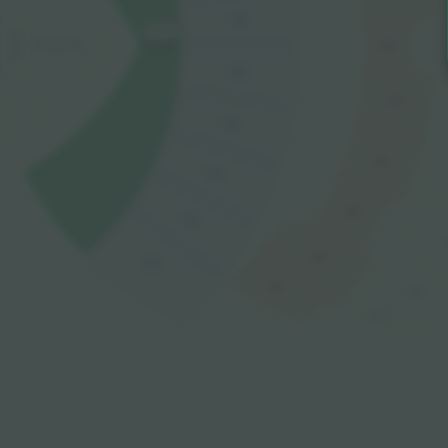
106
937 €
STAGE
FLOOR
206
SNAKE PIT
105
205
104
204
103
203
102
202
101
201
302
301