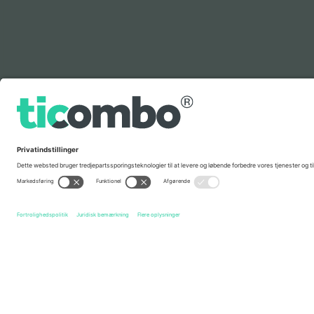
Kortforklaring
Hurtige links