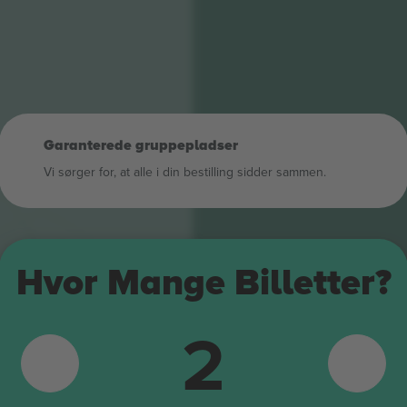
Garanterede gruppepladser
Vi sørger for, at alle i din bestilling sidder sammen.
409
Hvor Mange Billetter?
309
408
2
308
407
307