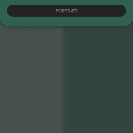
FORTSÆT
306
406
305
405
304
404
303
403