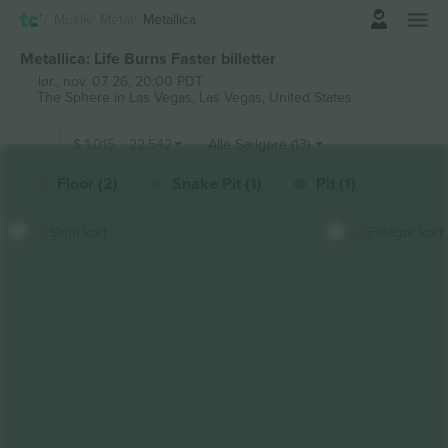
Log ind
Musik
Metal
Metallica
Metallica: Life Burns Faster billetter
lør., nov. 07 26, 20:00 PDT
The Sphere in Las Vegas,
Las Vegas, United States
$
1.015
-
22.542
Alle Sælgere (13)
Floor (2)
Snake Pit (1)
Pit (1)
Skjul kort
Fastgør kort