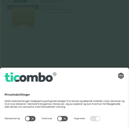
Som set i nyhederne