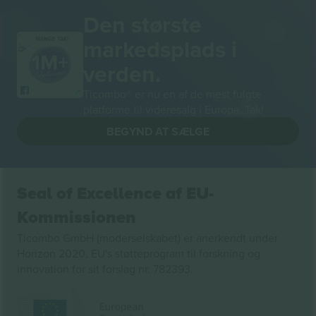
Den største
markedsplads i
MANGE TAK!
verden.
Ticombo® er nu en af de mest fulgte
platforme til videresalg i Europa. Tak!
BEGYND AT SÆLGE
Seal of Excellence af EU-
Kommissionen
Ticombo GmbH (moderselskabet) er anerkendt under
Horizon 2020, EU's støtteprogram til forskning og
innovation for sit forslag nr. 782393.