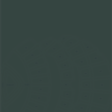
311
310
211
409
110
210
309
109
209
408
308
108
208
407
107
307
207
106
STAGE
FLOOR
206
306
406
SNAKE PIT
105
205
305
104
405
204
103
304
404