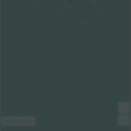
203
102
303
202
101
403
201
302
301
Kortforklaring