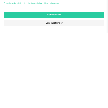
Om os
Virksomhedstjenester
Vores team
Ofte stillede spørgsmål
TixProtect
Sådan virker det
Virksomhed
Hoteller
Vilkår og Betingelser
VM-hub
Partnerprogram
Kontakt os
Kontorer og support
Germany
United Kingdom
Unter den Linden 24, 10117
167 City Road, London, Greater