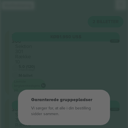
Kortforklaring
2
BILLETTER
Level
KØB
1.950 US$
300
HVER
Sektion
301
Række
10
5.0 (120)
Erhvervssælger
M-billet
Laveste
begivenhedspris
på
Garanterede gruppepladser
Level
KØB
1.950 US$
Vi sørger for, at alle i din bestilling
300
HVER
sidder sammen.
Sektion
301
Række