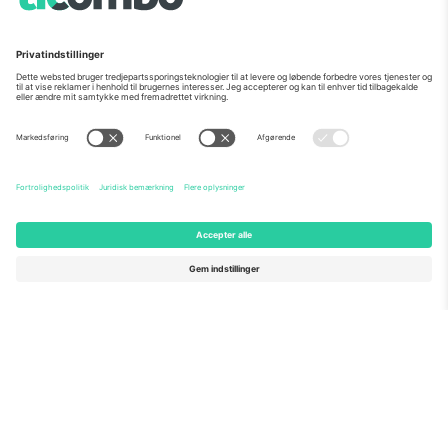
Som set i nyhederne
Om os
Virksomhedstjenester
Vores team
Ofte stillede spørgsmål
TixProtect
Sådan virker det
Virksomhed
Hoteller
Vilkår og Betingelser
VM-hub
Partnerprogram
Kontakt os