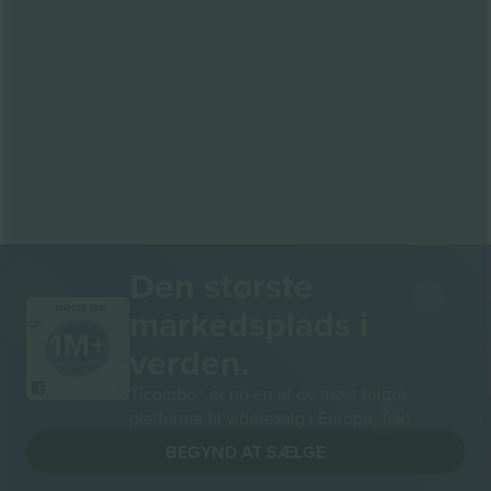
Den største
markedsplads i
MANGE TAK!
verden.
Ticombo® er nu en af de mest fulgte
platforme til videresalg i Europa. Tak!
BEGYND AT SÆLGE