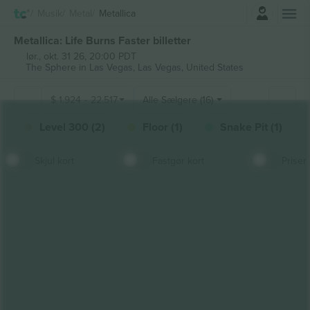
Log ind
Musik
Metal
Metallica
Metallica: Life Burns Faster billetter
lør., okt. 31 26, 20:00 PDT
The Sphere in Las Vegas,
Las Vegas, United States
$
1.924
-
22.517
Alle Sælgere (16)
Level 300 (2)
Floor (1)
Snake Pit (1)
Skjul kort
Fastgør kort
Priser