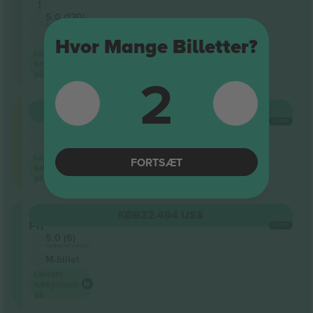
1
5.0 (120)
Erhvervssælger
M-billet
Hvor Mange Billetter?
Laveste
begivenhedspris
2
på
Floor
KØB
7.498 US$
5.0 (6)
HVER
Godkendt sælger
M-billet
Laveste
FORTSÆT
kategoripris
på
Snake
KØB
22.494 US$
Pit
HVER
5.0 (6)
Godkendt sælger
M-billet
Laveste
kategoripris
på