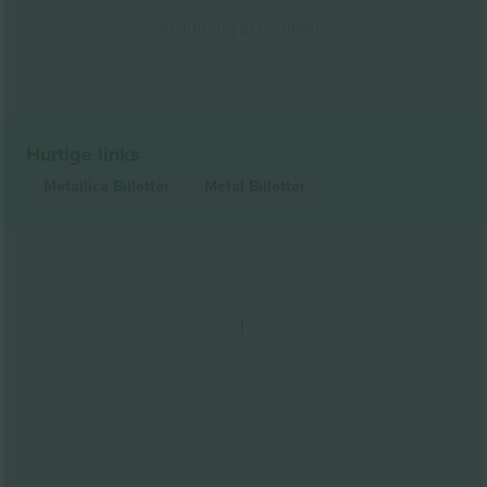
Afslutning af resultater
Hurtige links
Metallica
Billetter
Metal
Billetter