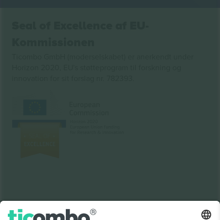
Seal of Excellence af EU-
Kommissionen
Ticombo GmbH (moderselskabet) er anerkendt under
Horizon 2020, EU's støtteprogram til forskning og
innovation for sit forslag nr. 782393.