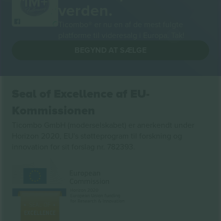
verden.
Ticombo® er nu en af de mest fulgte
platforme til videresalg i Europa. Tak!
BEGYND AT SÆLGE
Seal of Excellence af EU-
Kommissionen
Ticombo GmbH (moderselskabet) er anerkendt under
Horizon 2020, EU's støtteprogram til forskning og
innovation for sit forslag nr. 782393.