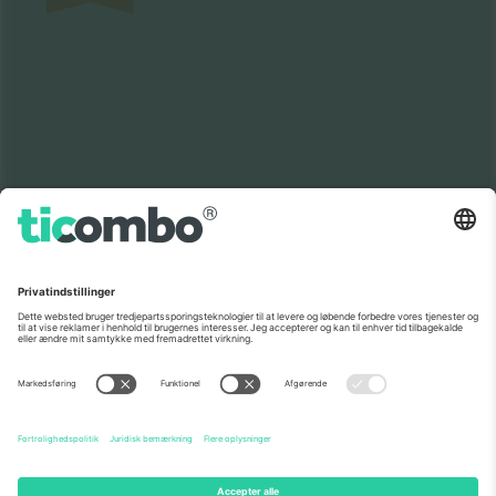
Som set i nyhederne
Om os
Virksomhedstjenester
Vores team
Ofte stillede spørgsmål