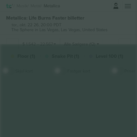
Log ind
Musik
Metal
Metallica
Metallica: Life Burns Faster billetter
tor., okt. 22 26, 20:00 PDT
The Sphere in Las Vegas,
Las Vegas, United States
$
1.542
-
22.567
Alle Sælgere (12)
Floor (1)
Snake Pit (1)
Level 100 (1)
Skjul kort
Fastgør kort
Priser