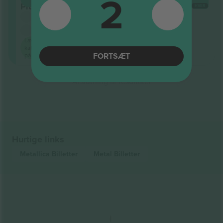
2
Pit
HVER
5.0 (6)
Godkendt sælger
M-billet
Laveste
kategoripris
FORTSÆT
på
Afslutning af resultater
Hurtige links
Metallica
Billetter
Metal
Billetter