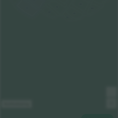
303
202
101
403
201
302
301
Kortforklaring