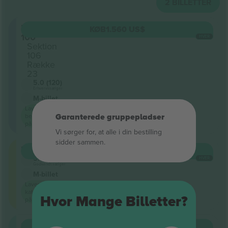
2
BILLETTER
Level
KØB
1.560 US$
100
HVER
Sektion
106
Række
23
5.0 (120)
Erhvervssælger
M-billet
Laveste
begivenhedspris
Garanterede gruppepladser
på
Vi sørger for, at alle i din bestilling
sidder sammen.
Floor
KØB
7.515 US$
5.0 (6)
HVER
Godkendt sælger
M-billet
Laveste
kategoripris
Hvor Mange Billetter?
på
Snake
KØB
22.544 US$