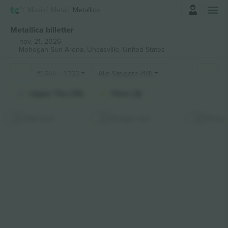
Log ind
Musik
Metal
Metallica
Metallica billetter
nov. 21, 2026
Mohegan Sun Arena,
Uncasville, United States
€
655
-
1.322
Alle Sælgere (49)
Upper Tier (15)
Floor (3)
Skjul kort
Fastgør kort
Priser