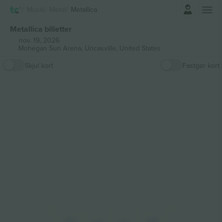
Log ind
Musik
Metal
Metallica
Metallica billetter
nov. 19, 2026
Mohegan Sun Arena,
Uncasville, United States
Skjul kort
Fastgør kort
105
108