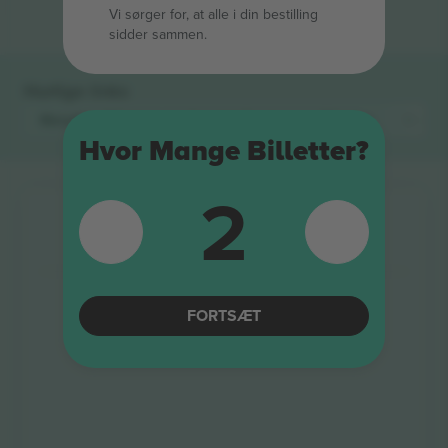
Vi sørger for, at alle i din bestilling
sidder sammen.
Hurtige links
Metallica
Billetter
Suicidal Tendencies
Billetter
Metal
Hvor Mange Billetter?
2
FORTSÆT