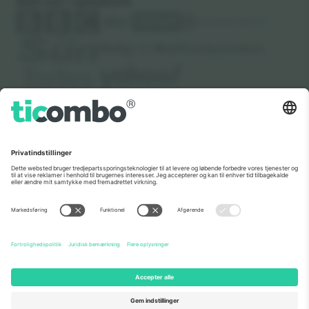
Som set i nyhederne
Om os
Virksomhedstjenester
Vores team
Ofte stillede spørgsmål
TixProtect
Sådan virker det
Virksomhed
Hoteller
Vilkår og Betingelser
VM-hub
Partnerprogram
Kontakt os