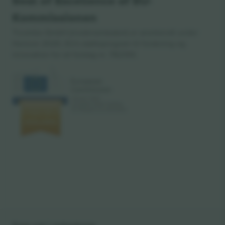
Seal of Excellence af EU-
Kommissionen
Ticombo GmbH (moderselskabet) er anerkendt under
Horizon 2020, EU's støtteprogram til forskning og
innovation for sit forslag nr. 782393.