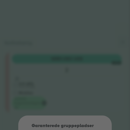
Kortforklaring
UPPER
KØB
1.083 US$
Sektion
HVER
103
2
Række
D
4.9 (65)
Erhvervssælger
M-billet
Laveste
begivenhedspris
på
Afslutning af resultater
Garanterede gruppepladser