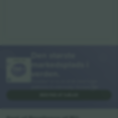
Den største
markedsplads i
MANGE TAK!
verden.
Ticombo® er nu en af de mest fulgte
platforme til videresalg i Europa. Tak!
BEGYND AT SÆLGE