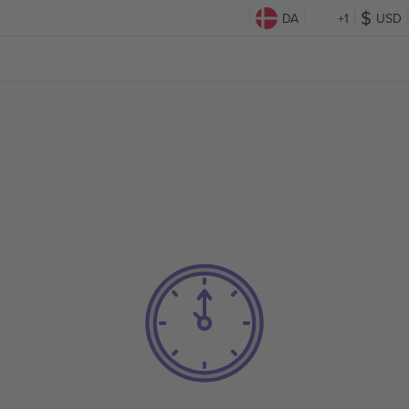
DA
+1
USD