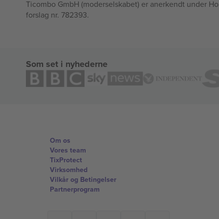
Ticombo GmbH (moderselskabet) er anerkendt under Horizo
forslag nr. 782393.
Som set i nyhederne
Om os
Vores team
TixProtect
Virksomhed
Vilkår og Betingelser
Partnerprogram