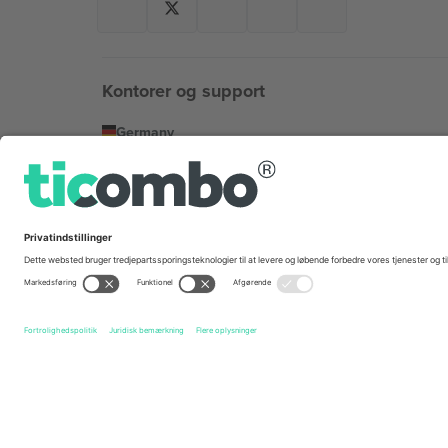
Kontorer og support
Germany
Unter den Linden 24, 10117 Berlin, Germany
United States
131 Continental Dr, Suite 305, Newark, Delaware 19713, 
Bulgaria
Regus Sofia City West, bul Totleben 53-55, 1606 Sofia, B
Mexico
Av Chapultepec 360, Roma Norte, Cuauhtémoc, 06700
Platformsudbyderens juridiske enhed kan variere afhæng
© 2026 Ticombo. Alle rettigheder forbeholdes.