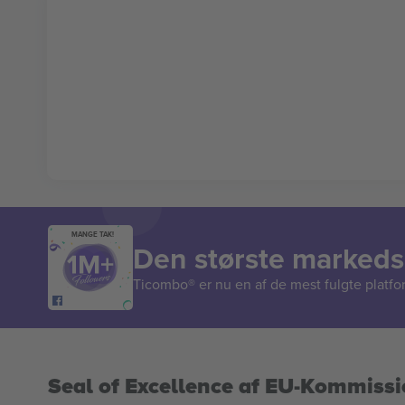
MANGE TAK!
Den største markedsp
Ticombo® er nu en af de mest fulgte platform
Seal of Excellence af EU-Kommiss