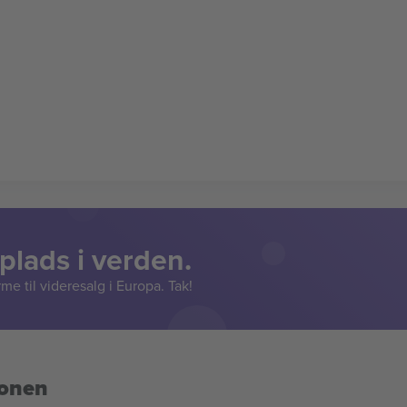
lads i verden.
e til videresalg i Europa. Tak!
ionen