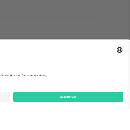
ondon, EC1V 1AW, United Kingdom
Switzerland
ding A1, Office 302, Dubai, United Arab Emirates
 begivenhedsside, tryk og vilkår.,
Virksomhed
og
Vilkår.