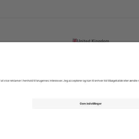
United Kingdom
167 City Road, London, Greater L
Switzerland
United States
Dorfstrasse 52a, 6390 Engelberg, 
United Arab Emirates
ulgaria
UAE Dubai Silicon Oasis, DDP Buil
 Ciudad de México, CDMX, Mexico
igt af sted, begivenhed og/eller domæne. For detaljer se den specifikke