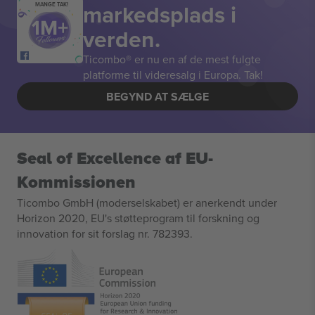
markedsplads i
MANGE TAK!
verden.
Ticombo® er nu en af de mest fulgte
platforme til videresalg i Europa. Tak!
BEGYND AT SÆLGE
Seal of Excellence af EU-
Kommissionen
Ticombo GmbH (moderselskabet) er anerkendt under
Horizon 2020, EU's støtteprogram til forskning og
innovation for sit forslag nr. 782393.