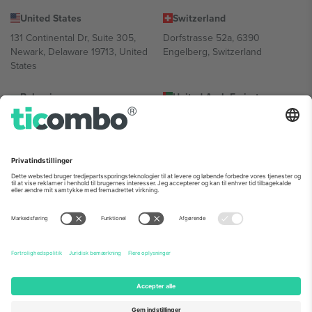
United States
Switzerland
131 Continental Dr, Suite 305,
Dorfstrasse 52a, 6390
Newark, Delaware 19713, United
Engelberg, Switzerland
States
Bulgaria
United Arab Emirates
Regus Sofia City West, bul
UAE Dubai Silicon Oasis, DDP
Totleben 53-55, 1606 Sofia,
Building A1, Office 302, Dubai,
Bulgaria
United Arab Emirates
Mexico
Av Chapultepec 360, Roma
Norte, Cuauhtémoc, 06700
Ciudad de México, CDMX,
Mexico
Platformsudbyderens juridiske enhed kan variere afhængigt af
sted, begivenhed og/eller domæne. For detaljer se den specifikke
begivenhedsside, tryk og vilkår.,
Virksomhed
og
Vilkår.
© 2026
Ticombo. Alle rettigheder forbeholdes.