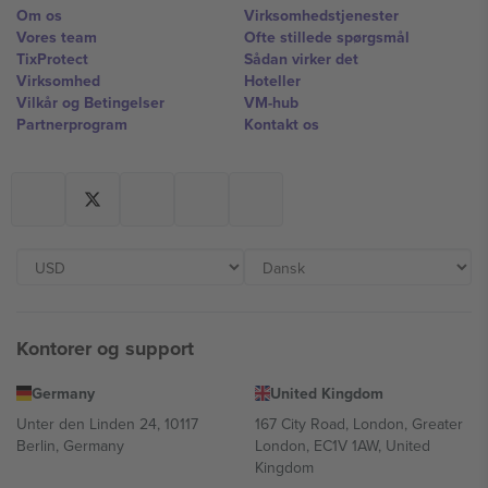
Om os
Virksomhedstjenester
Vores team
Ofte stillede spørgsmål
TixProtect
Sådan virker det
Virksomhed
Hoteller
Vilkår og Betingelser
VM-hub
Partnerprogram
Kontakt os
Kontorer og support
Germany
United Kingdom
Unter den Linden 24, 10117
167 City Road, London, Greater
Berlin, Germany
London, EC1V 1AW, United
Kingdom