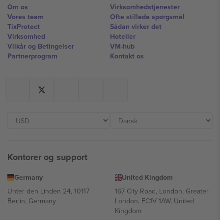
Om os
Virksomhedstjenester
Vores team
Ofte stillede spørgsmål
TixProtect
Sådan virker det
Virksomhed
Hoteller
Vilkår og Betingelser
VM-hub
Partnerprogram
Kontakt os
Kontorer og support
Germany
United Kingdom
Unter den Linden 24, 10117
167 City Road, London, Greater
Berlin, Germany
London, EC1V 1AW, United
Kingdom