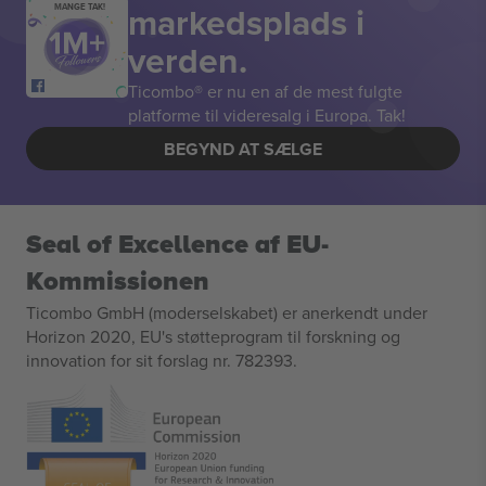
markedsplads i
MANGE TAK!
verden.
Ticombo® er nu en af de mest fulgte
platforme til videresalg i Europa. Tak!
BEGYND AT SÆLGE
Seal of Excellence af EU-
Kommissionen
Ticombo GmbH (moderselskabet) er anerkendt under
Horizon 2020, EU's støtteprogram til forskning og
innovation for sit forslag nr. 782393.