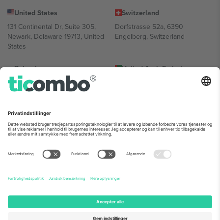
United States
Switzerland
131 Continental Dr, Suite 305,
Dorfstrasse 52a, 6390
Newark, Delaware 19713, United
Engelberg, Switzerland
States
Bulgaria
United Arab Emirates
Regus Sofia City West, bul
UAE Dubai Silicon Oasis, DDP
Totleben 53-55, 1606 Sofia,
Building A1, Office 302, Dubai,
Bulgaria
United Arab Emirates
Mexico
Av Chapultepec 360, Roma
Norte, Cuauhtémoc, 06700
Ciudad de México, CDMX,
Mexico
Platformsudbyderens juridiske enhed kan variere afhængigt af
sted, begivenhed og/eller domæne. For detaljer se den specifikke
begivenhedsside, tryk og vilkår.,
Virksomhed
og
Vilkår.
© 2026
Ticombo. Alle rettigheder forbeholdes.