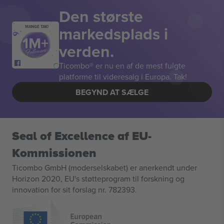
Den største
markedsplads i
MANGE TAK!
verden.
Ticombo® er nu en af de mest fulgte
platforme til videresalg i Europa. Tak!
BEGYND AT SÆLGE
Seal of Excellence af EU-
Kommissionen
Ticombo GmbH (moderselskabet) er anerkendt under
Horizon 2020, EU's støtteprogram til forskning og
innovation for sit forslag nr. 782393.