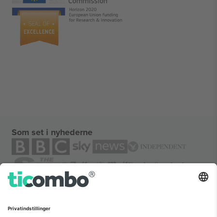
Som set i nyhederne