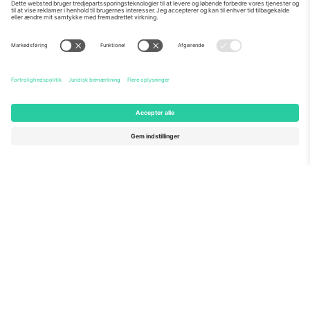
Om os
Virksomhedstjenester
Vores team
Ofte stillede spørgsmål
TixProtect
Sådan virker det
Virksomhed
Hoteller
Vilkår og Betingelser
VM-hub
Partnerprogram
Kontakt os
Kontorer og support
Germany
United Kingdom
Unter den Linden 24, 10117
167 City Road, London, Greater