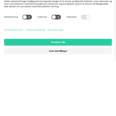
Om os
Virksomhedstjenester
Vores team
Ofte stillede spørgsmål
TixProtect
Sådan virker det
Virksomhed
Hoteller
Vilkår og Betingelser
VM-hub
Partnerprogram
Kontakt os
Kontorer og support
Germany
United Kingdom
Unter den Linden 24, 10117
167 City Road, London, Greater