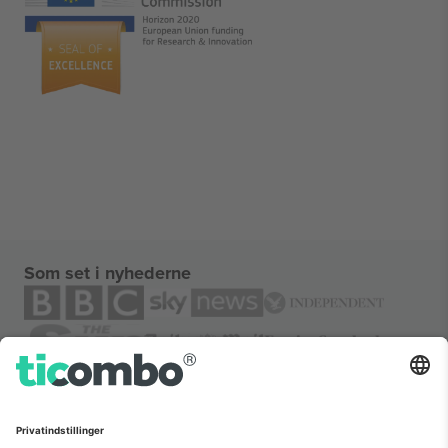
Som set i nyhederne