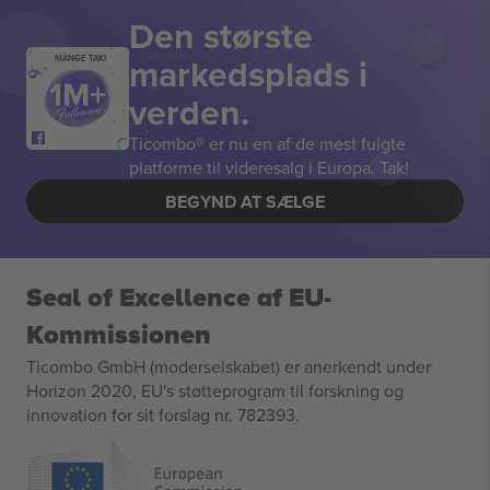
Den største
markedsplads i
MANGE TAK!
verden.
Ticombo® er nu en af de mest fulgte
platforme til videresalg i Europa. Tak!
BEGYND AT SÆLGE
Seal of Excellence af EU-
Kommissionen
Ticombo GmbH (moderselskabet) er anerkendt under
Horizon 2020, EU's støtteprogram til forskning og
innovation for sit forslag nr. 782393.