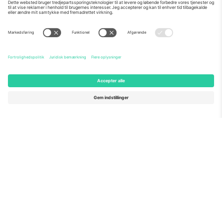
Om os
Virksomhedstjenester
Vores team
Ofte stillede spørgsmål
TixProtect
Sådan virker det
Virksomhed
Hoteller
Vilkår og Betingelser
VM-hub
Partnerprogram
Kontakt os
Kontorer og support
Germany
United Kingdom
Unter den Linden 24, 10117
167 City Road, London, Greater