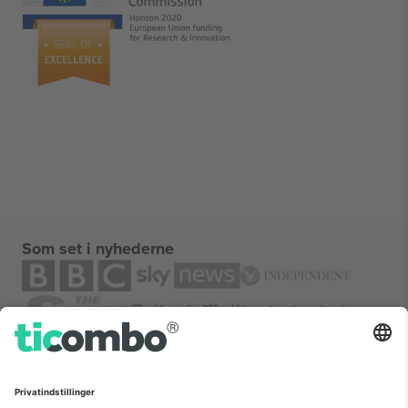
Som set i nyhederne