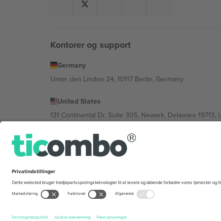
Kontorer og support
Germany
Unter den Linden 24, 10117 Berlin, Germany
United States
131 Continental Dr, Suite 305, Newark, Delaware 19713, 
Bulgaria
Regus Sofia City West, bul Totleben 53-55, 1606 Sofia, B
Mexico
Av Chapultepec 360, Roma Norte, Cuauhtémoc, 06700
Platformsudbyderens juridiske enhed kan variere afhæng
© 2026 Ticombo. Alle rettigheder forbeholdes.