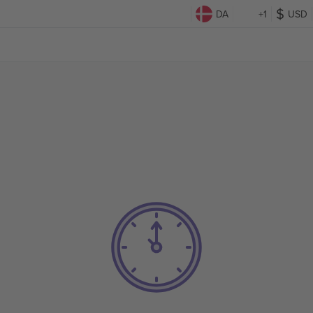
DA
+1
USD