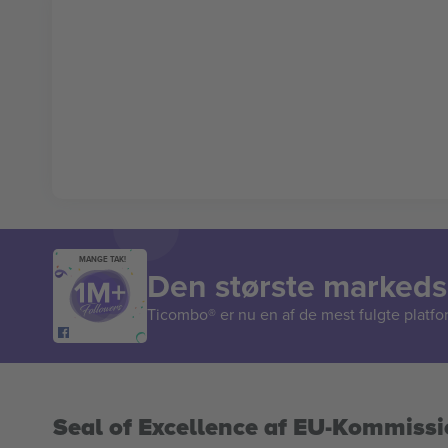
MANGE TAK!
Den største markedsp
Ticombo® er nu en af de mest fulgte platform
Seal of Excellence af EU-Kommiss