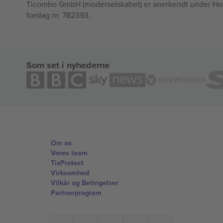
Ticombo GmbH (moderselskabet) er anerkendt under Horizo
forslag nr. 782393.
Som set i nyhederne
Om os
Vores team
TixProtect
Virksomhed
Vilkår og Betingelser
Partnerprogram