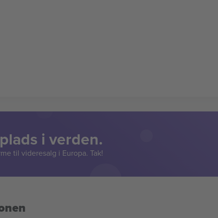
lads i verden.
e til videresalg i Europa. Tak!
ionen