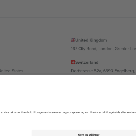
United Kingdom
167 City Road, London, Greater L
Switzerland
United States
Dorfstrasse 52a, 6390 Engelberg, 
United Arab Emirates
ulgaria
UAE Dubai Silicon Oasis, DDP Buil
 Ciudad de México, CDMX, Mexico
igt af sted, begivenhed og/eller domæne. For detaljer se den specifikke