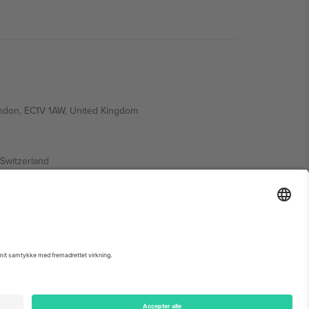
ondon, EC1V 1AW, United Kingdom
Switzerland
ding A1, Office 302, Dubai, United Arab Emirates
 begivenhedsside, tryk og vilkår.,
Virksomhed
og
Vilkår.