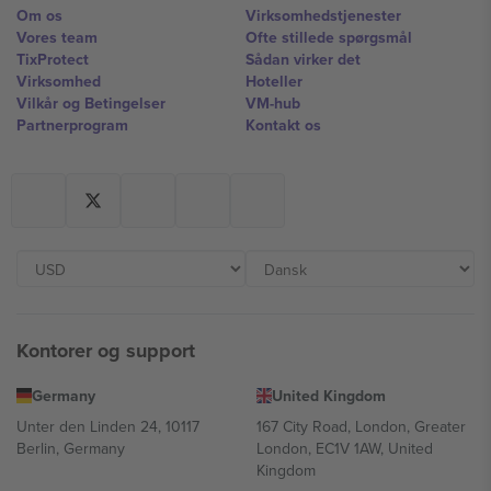
Om os
Virksomhedstjenester
Vores team
Ofte stillede spørgsmål
TixProtect
Sådan virker det
Virksomhed
Hoteller
Vilkår og Betingelser
VM-hub
Partnerprogram
Kontakt os
Kontorer og support
Germany
United Kingdom
Unter den Linden 24, 10117
167 City Road, London, Greater
Berlin, Germany
London, EC1V 1AW, United
Kingdom