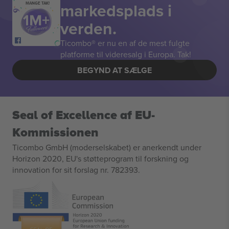
markedsplads i
MANGE TAK!
verden.
Ticombo® er nu en af de mest fulgte
platforme til videresalg i Europa. Tak!
BEGYND AT SÆLGE
Seal of Excellence af EU-
Kommissionen
Ticombo GmbH (moderselskabet) er anerkendt under
Horizon 2020, EU's støtteprogram til forskning og
innovation for sit forslag nr. 782393.