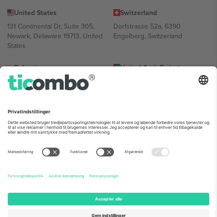
United States
Switzerland
131 Continental Dr, Suite 305,
Dorfstrasse 52a, 6390
Newark, Delaware 19713, United
Engelberg, Switzerland
States
Bulgaria
United Arab Emirates
Regus Sofia City West, bul
UAE Dubai Silicon Oasis, DDP
Totleben 53-55, 1606 Sofia,
Building A1, Office 302, Dubai,
Bulgaria
United Arab Emirates
Mexico
Av Chapultepec 360, Roma
Norte, Cuauhtémoc, 06700
Ciudad de México, CDMX,
Mexico
Platformsudbyderens juridiske enhed kan variere afhængigt af
sted, begivenhed og/eller domæne. For detaljer se den specifikke
begivenhedsside, tryk og vilkår.,
Virksomhed
og
Vilkår.
© 2026
Ticombo. Alle rettigheder forbeholdes.