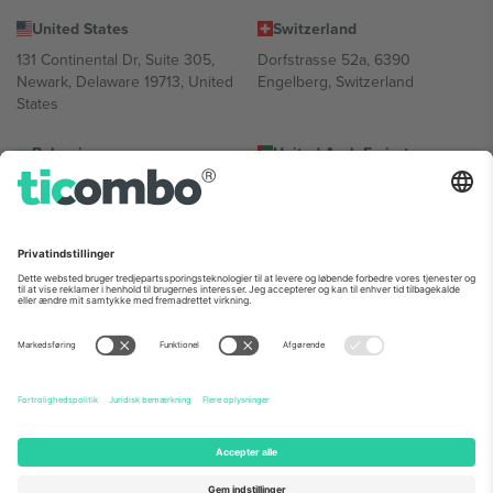
United States
Switzerland
131 Continental Dr, Suite 305,
Dorfstrasse 52a, 6390
Newark, Delaware 19713, United
Engelberg, Switzerland
States
Bulgaria
United Arab Emirates
Regus Sofia City West, bul
UAE Dubai Silicon Oasis, DDP
Totleben 53-55, 1606 Sofia,
Building A1, Office 302, Dubai,
Bulgaria
United Arab Emirates
Mexico
Av Chapultepec 360, Roma
Norte, Cuauhtémoc, 06700
Ciudad de México, CDMX,
Mexico
Platformsudbyderens juridiske enhed kan variere afhængigt af
sted, begivenhed og/eller domæne. For detaljer se den specifikke
begivenhedsside, tryk og vilkår.,
Virksomhed
og
Vilkår.
© 2026
Ticombo. Alle rettigheder forbeholdes.