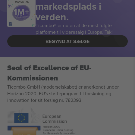
markedsplads i
MANGE TAK!
verden.
Ticombo® er nu en af de mest fulgte
platforme til videresalg i Europa. Tak!
BEGYND AT SÆLGE
Seal of Excellence af EU-
Kommissionen
Ticombo GmbH (moderselskabet) er anerkendt under
Horizon 2020, EU's støtteprogram til forskning og
innovation for sit forslag nr. 782393.