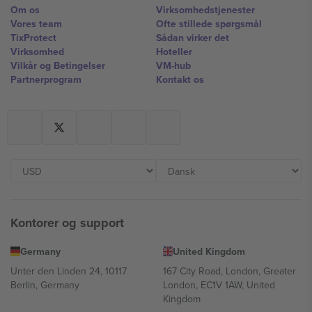
Om os
Virksomhedstjenester
Vores team
Ofte stillede spørgsmål
TixProtect
Sådan virker det
Virksomhed
Hoteller
Vilkår og Betingelser
VM-hub
Partnerprogram
Kontakt os
Kontorer og support
Germany
United Kingdom
Unter den Linden 24, 10117
167 City Road, London, Greater
Berlin, Germany
London, EC1V 1AW, United
Kingdom