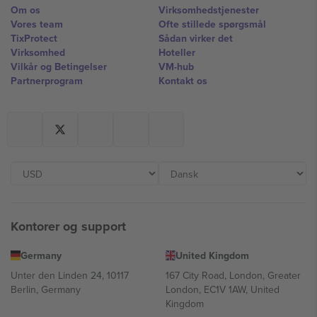
Om os
Virksomhedstjenester
Vores team
Ofte stillede spørgsmål
TixProtect
Sådan virker det
Virksomhed
Hoteller
Vilkår og Betingelser
VM-hub
Partnerprogram
Kontakt os
Kontorer og support
Germany
United Kingdom
Unter den Linden 24, 10117
167 City Road, London, Greater
Berlin, Germany
London, EC1V 1AW, United
Kingdom