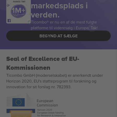
markedsplads i
MANGE TAK!
verden.
Ticombo® er nu en af de mest fulgte
platforme til videresalg i Europa. Tak!
BEGYND AT SÆLGE
Seal of Excellence af EU-
Kommissionen
Ticombo GmbH (moderselskabet) er anerkendt under
Horizon 2020, EU's støtteprogram til forskning og
innovation for sit forslag nr. 782393.