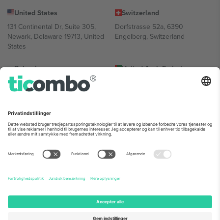
United States
Switzerland
131 Continental Dr, Suite 305,
Dorfstrasse 52a, 6390
Newark, Delaware 19713, United
Engelberg, Switzerland
States
Bulgaria
United Arab Emirates
Regus Sofia City West, bul
UAE Dubai Silicon Oasis, DDP
Totleben 53-55, 1606 Sofia,
Building A1, Office 302, Dubai,
Bulgaria
United Arab Emirates
Mexico
Av Chapultepec 360, Roma
Norte, Cuauhtémoc, 06700
Ciudad de México, CDMX,
Mexico
Platformsudbyderens juridiske enhed kan variere afhængigt af
sted, begivenhed og/eller domæne. For detaljer se den specifikke
begivenhedsside, tryk og vilkår.,
Virksomhed
og
Vilkår.
© 2026
Ticombo. Alle rettigheder forbeholdes.