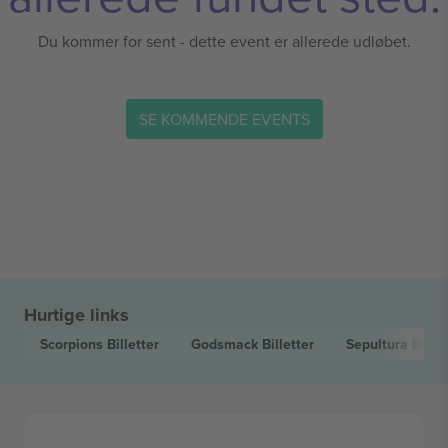
Du kommer for sent - dette event er allerede udløbet.
SE KOMMENDE EVENTS
Hurtige links
Scorpions
Billetter
Godsmack
Billetter
Sepultura
Billet