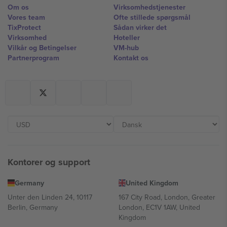
Om os
Virksomhedstjenester
Vores team
Ofte stillede spørgsmål
TixProtect
Sådan virker det
Virksomhed
Hoteller
Vilkår og Betingelser
VM-hub
Partnerprogram
Kontakt os
Kontorer og support
Germany
United Kingdom
Unter den Linden 24, 10117
167 City Road, London, Greater
Berlin, Germany
London, EC1V 1AW, United
Kingdom