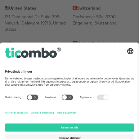
United States
Switzerland
131 Continental Dr, Suite 305,
Dorfstrasse 52a, 6390
Newark, Delaware 19713, United
Engelberg, Switzerland
States
Bulgaria
United Arab Emirates
Regus Sofia City West, bul
UAE Dubai Silicon Oasis, DDP
Totleben 53-55, 1606 Sofia,
Building A1, Office 302, Dubai,
Bulgaria
United Arab Emirates
Mexico
Av Chapultepec 360, Roma
Norte, Cuauhtémoc, 06700
Ciudad de México, CDMX,
Mexico
Platformsudbyderens juridiske enhed kan variere afhængigt af
sted, begivenhed og/eller domæne. For detaljer se den specifikke
begivenhedsside, tryk og vilkår.,
Virksomhed
og
Vilkår.
© 2026
Ticombo. Alle rettigheder forbeholdes.