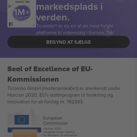
markedsplads i
MANGE TAK!
verden.
Ticombo® er nu en af de mest fulgte
platforme til videresalg i Europa. Tak!
BEGYND AT SÆLGE
Seal of Excellence af EU-
Kommissionen
Ticombo GmbH (moderselskabet) er anerkendt under
Horizon 2020, EU's støtteprogram til forskning og
innovation for sit forslag nr. 782393.