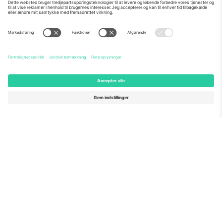
Om os
Virksomhedstjenester
Vores team
Ofte stillede spørgsmål
TixProtect
Sådan virker det
Virksomhed
Hoteller
Vilkår og Betingelser
VM-hub
Partnerprogram
Kontakt os
Kontorer og support
Germany
United Kingdom
Unter den Linden 24, 10117
167 City Road, London, Greater