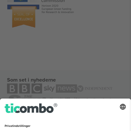
Som set i nyhederne