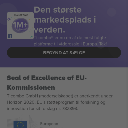
Den største
markedsplads i
MANGE TAK!
verden.
Ticombo® er nu en af de mest fulgte
platforme til videresalg i Europa. Tak!
BEGYND AT SÆLGE
Seal of Excellence af EU-
Kommissionen
Ticombo GmbH (moderselskabet) er anerkendt under
Horizon 2020, EU's støtteprogram til forskning og
innovation for sit forslag nr. 782393.