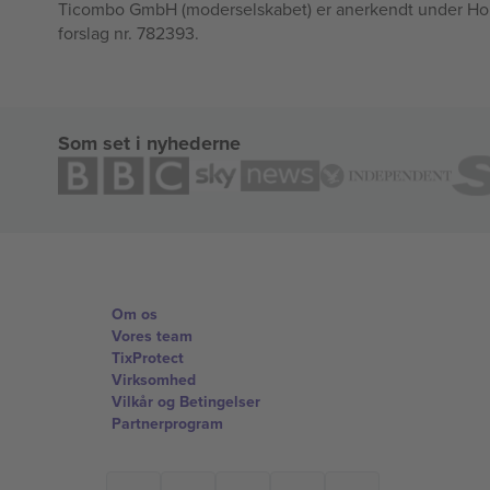
Ticombo GmbH (moderselskabet) er anerkendt under Horizo
forslag nr. 782393.
Som set i nyhederne
Om os
Vores team
TixProtect
Virksomhed
Vilkår og Betingelser
Partnerprogram