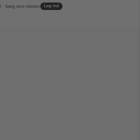
Log ind
R
Sælg dine billetter