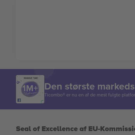
MANGE TAK!
Den største markedsp
Ticombo® er nu en af de mest fulgte platform
Seal of Excellence af EU-Kommiss