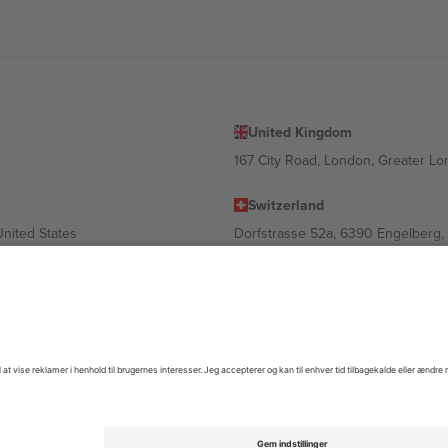
United Kingdom
167 City Road, London, Greater L
Switzerland
United States
Dorfstrasse 52a, 6390 Engelberg, 
United Arab Emirates
ulgaria
UAE Dubai Silicon Oasis, DDP Buil
 Ciudad de México, CDMX, Mexico
igt af sted, begivenhed og/eller domæne. For detaljer se den specifikke