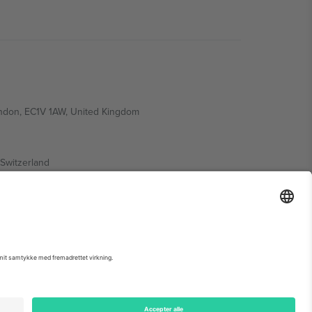
ondon, EC1V 1AW, United Kingdom
Switzerland
ding A1, Office 302, Dubai, United Arab Emirates
 begivenhedsside, tryk og vilkår.,
Virksomhed
og
Vilkår.