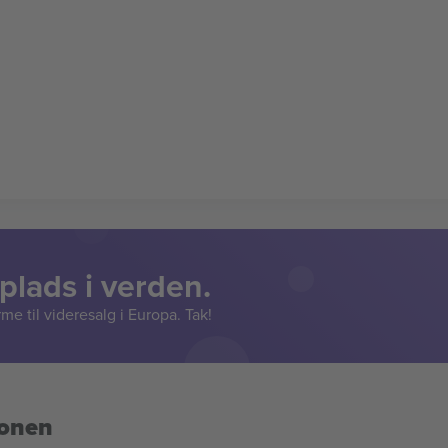
lads i verden.
e til videresalg i Europa. Tak!
ionen