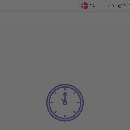
DA
+49
EU