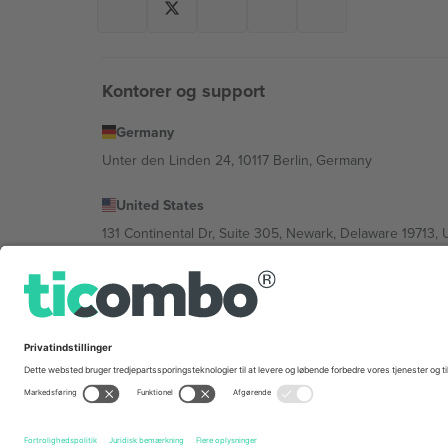
Kontorer og support
Germany
Unter den Linden 24, 10117 Berlin, Germany
United States
131 Continental Dr, Suite 305, Newark, Delaware 19713, 
Bulgaria
Regus Sofia City West, bul Totleben 53-55, 1606 Sofia, B
Mexico
Av Chapultepec 360, Roma Norte, Cuauhtémoc, 06700
Platformsudbyderens juridiske enhed kan variere afhæng
© 2026 Ticombo. Alle rettigheder forbeholdes.