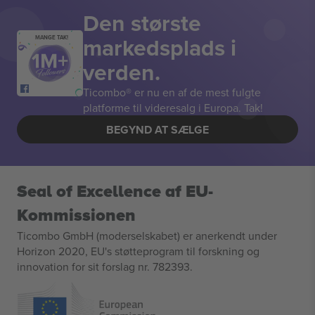
Den største
markedsplads i
MANGE TAK!
verden.
Ticombo® er nu en af de mest fulgte
platforme til videresalg i Europa. Tak!
BEGYND AT SÆLGE
Seal of Excellence af EU-
Kommissionen
Ticombo GmbH (moderselskabet) er anerkendt under
Horizon 2020, EU's støtteprogram til forskning og
innovation for sit forslag nr. 782393.