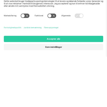
Om os
Virksomhedstjenester
Vores team
Ofte stillede spørgsmål
TixProtect
Sådan virker det
Virksomhed
Hoteller
Vilkår og Betingelser
VM-hub
Partnerprogram
Kontakt os
Kontorer og support
Germany
United Kingdom
Unter den Linden 24, 10117
167 City Road, London, Greater