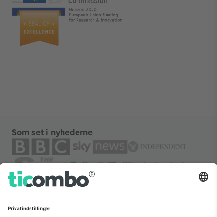
Som set i nyhederne