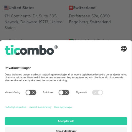
United States
Switzerland
131 Continental Dr, Suite 305,
Dorfstrasse 52a, 6390
Newark, Delaware 19713, United
Engelberg, Switzerland
States
Bulgaria
United Arab Emirates
Regus Sofia City West, bul
UAE Dubai Silicon Oasis, DDP
Totleben 53-55, 1606 Sofia,
Building A1, Office 302, Dubai,
Bulgaria
United Arab Emirates
Mexico
Av Chapultepec 360, Roma
Norte, Cuauhtémoc, 06700
Ciudad de México, CDMX,
Mexico
Platformsudbyderens juridiske enhed kan variere afhængigt af
sted, begivenhed og/eller domæne. For detaljer se den specifikke
begivenhedsside, tryk og vilkår.,
Virksomhed
og
Vilkår.
© 2026
Ticombo. Alle rettigheder forbeholdes.