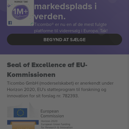
markedsplads i
MANGE TAK!
verden.
Ticombo® er nu en af de mest fulgte
platforme til videresalg i Europa. Tak!
BEGYND AT SÆLGE
Seal of Excellence af EU-
Kommissionen
Ticombo GmbH (moderselskabet) er anerkendt under
Horizon 2020, EU's støtteprogram til forskning og
innovation for sit forslag nr. 782393.