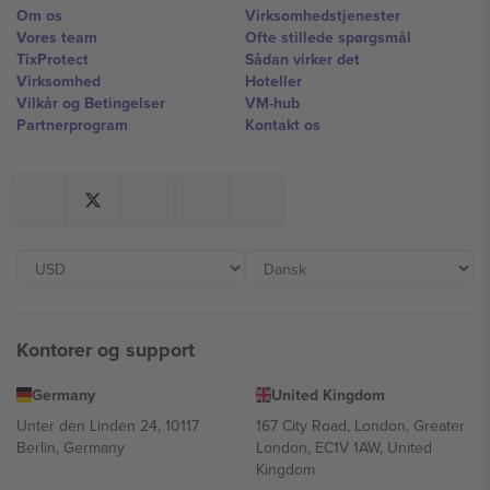
Om os
Virksomhedstjenester
Vores team
Ofte stillede spørgsmål
TixProtect
Sådan virker det
Virksomhed
Hoteller
Vilkår og Betingelser
VM-hub
Partnerprogram
Kontakt os
Kontorer og support
Germany
United Kingdom
Unter den Linden 24, 10117
167 City Road, London, Greater
Berlin, Germany
London, EC1V 1AW, United
Kingdom